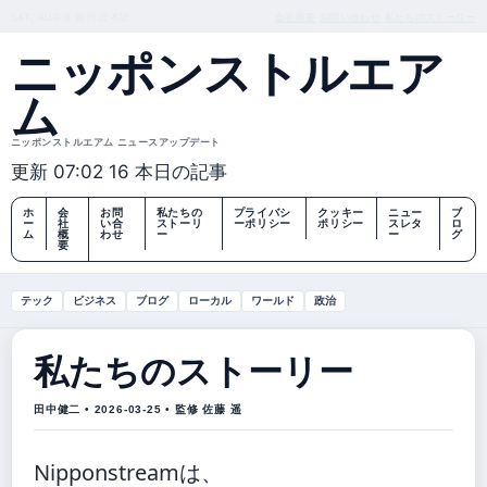
SAT, AUG 8
朝刊
日本語
会社概要
お問い合わせ
私たちのストーリー
ニッポンストルエア
ム
ニッポンストルエアム ニュースアップデート
更新 07:02
16 本日の記事
ホ
会
お問
私たちの
プライバシ
クッキー
ニュー
ブ
ー
社
い合
ストーリ
ーポリシー
ポリシー
スレタ
ロ
ム
概
わせ
ー
ー
グ
要
テック
ビジネス
ブログ
ローカル
ワールド
政治
私たちのストーリー
田中健二 • 2026-03-25 • 監修 佐藤 遥
Nipponstreamは、