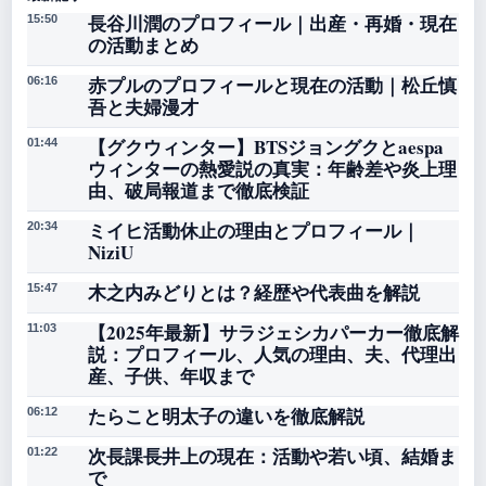
長谷川潤のプロフィール｜出産・再婚・現在
15:50
の活動まとめ
赤プルのプロフィールと現在の活動｜松丘慎
06:16
吾と夫婦漫才
【グクウィンター】BTSジョングクとaespa
01:44
ウィンターの熱愛説の真実：年齢差や炎上理
由、破局報道まで徹底検証
ミイヒ活動休止の理由とプロフィール｜
20:34
NiziU
木之内みどりとは？経歴や代表曲を解説
15:47
【2025年最新】サラジェシカパーカー徹底解
11:03
説：プロフィール、人気の理由、夫、代理出
産、子供、年収まで
たらこと明太子の違いを徹底解説
06:12
次長課長井上の現在：活動や若い頃、結婚ま
01:22
で