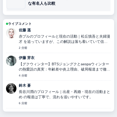
な有名人も比較
ライブコメント
佐藤 遥
赤プルのプロフィールと現在の活動｜松丘慎吾と夫婦漫
才 を追っていますが、この解説は落ち着いていて信頼
できます。
2 分前
伊藤 芽衣
【グクウィンター】BTSジョングクとaespaウィンター
の熱愛説の真実：年齢差や炎上理由、破局報道まで徹底
検証 の背景説明が助かります。ライブ更新を続けてく
4 分前
ださい。
鈴木 蒼
長谷川潤のプロフィール｜出産・再婚・現在の活動まと
め の報道は丁寧で、流れを追いやすいです。
6 分前