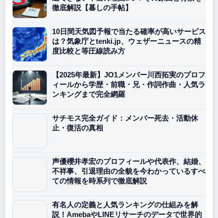
徹底解説【暮しの手帖】
10日間天気図予報で当たる確率が高いサービス
は？気象庁とtenki.jp、ウェザーニュースの精
度比較と等圧線読み方
【2025年最新】JO1メンバー川西拓実のプロフ
ィールから学歴・前職・兄・作詞作曲・人気ラ
ンキングまで完全網羅
サチモス完全ガイド：メンバー死去・活動休
止・復活の真相
声優櫻井孝宏のプロフィールや代表作、結婚、
不祥事、引退理由の全貌を今わかっているすべ
ての情報を時系列で徹底解説
有名人の定義と人気ランキングの仕組みを解
説！AmebaやLINEリサーチのデータで世界的