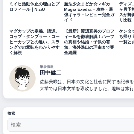
ミイヒ活動休止の理由とプ
魔法少女まどか☆マギカ
ディズニ
ロフィール｜NiziU
Magia Exedra – 攻略・最
ヶ月予
強キャラ・レビュー完全ガ
スが舞浜
イド
リ比較
マグカップの定義、語源、
【最新】渡辺直美のプロフ
ケンタッ
コップ・タンブラー・コー
ィールを徹底解説！ハーフ
ち帰り 
ヒーカップとの違い、スラ
の真相や結婚・子供の有
一覧と
ングでの意味をわかりやす
無、海外進出の理由まで完
く解説
全網羅
筆者情報
田中健二
佐藤美咲は、日本の文化と社会に関する記事を
大学では日本文学を専攻しました。趣味は旅行
検索