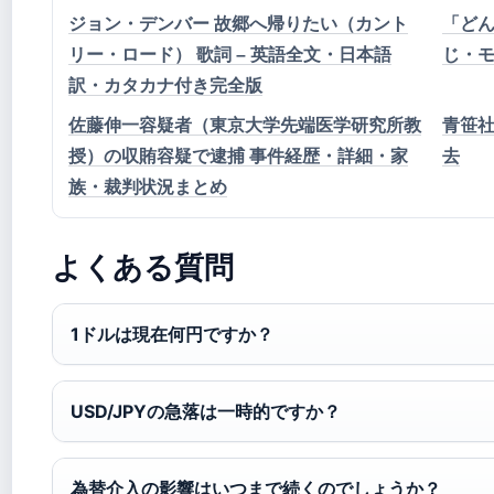
ジョン・デンバー 故郷へ帰りたい（カント
「ど
リー・ロード） 歌詞 – 英語全文・日本語
じ・
訳・カタカナ付き完全版
佐藤伸一容疑者（東京大学先端医学研究所教
青笹社
授）の収賄容疑で逮捕 事件経歴・詳細・家
去
族・裁判状況まとめ
よくある質問
1ドルは現在何円ですか？
USD/JPYの急落は一時的ですか？
為替介入の影響はいつまで続くのでしょうか？