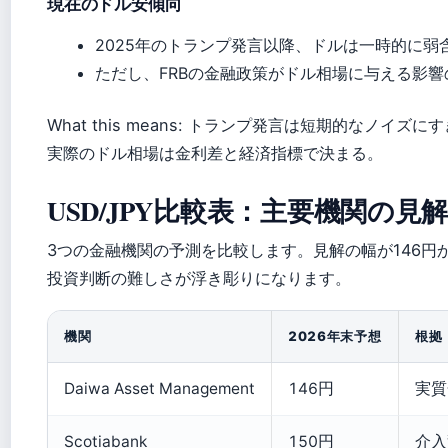
現在のドル安傾向
2025年のトランプ発言以降、ドルは一時的に弱
ただし、FRBの金融政策がドル相場に与える影響
What this means: トランプ発言は短期的なノイズに
実際のドル相場は金利差と経済指標で決まる。
USD/JPY比較表：主要機関の見
3つの金融機関の予測を比較します。見解の幅が146円か
投資判断の難しさが浮き彫りになります。
機関
2026年末予想
根拠
Daiwa Asset Management
146円
実質
Scotiabank
150円
介入