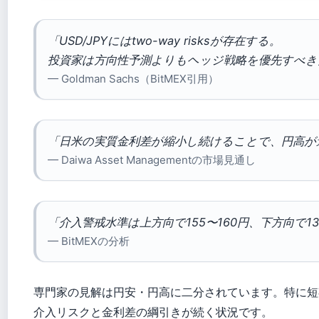
「USD/JPYにはtwo-way risksが存在する。
投資家は方向性予測よりもヘッジ戦略を優先すべき
— Goldman Sachs（BitMEX引用）
「日米の実質金利差が縮小し続けることで、円高が
— Daiwa Asset Managementの市場見通し
「介入警戒水準は上方向で155〜160円、下方向で1
— BitMEXの分析
専門家の見解は円安・円高に二分されています。特に短
介入リスクと金利差の綱引きが続く状況です。