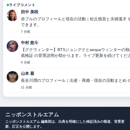
ライブコメント
田中 美咲
赤プルのプロフィールと現在の活動｜松丘慎吾と夫婦漫才 
できます。
7 分前
中村 悠斗
【グクウィンター】BTSジョングクとaespaウィンター
底検証 の背景説明が助かります。ライブ更新を続けてくだ
9 分前
山本 葵
長谷川潤のプロフィール｜出産・再婚・現在の活動まとめ 
11 分前
ニッポンストルエアム
ニッポンストルエアム 編集部は、出典を明確にした検証済みの報道、背景更
新、訂正を公開します。