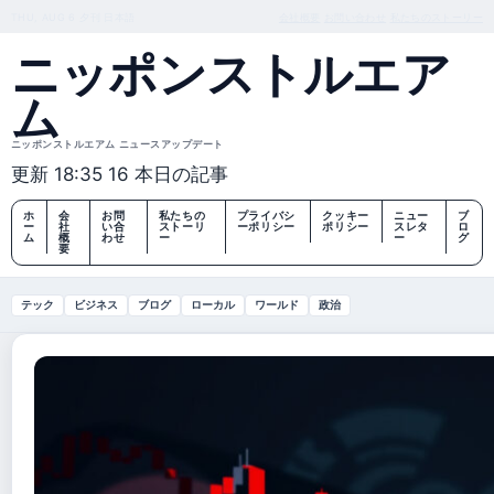
THU, AUG 6
夕刊
日本語
会社概要
お問い合わせ
私たちのストーリー
ニッポンストルエア
ム
ニッポンストルエアム ニュースアップデート
更新 18:35
16 本日の記事
ホ
会
お問
私たちの
プライバシ
クッキー
ニュー
ブ
ー
社
い合
ストーリ
ーポリシー
ポリシー
スレタ
ロ
ム
概
わせ
ー
ー
グ
要
テック
ビジネス
ブログ
ローカル
ワールド
政治