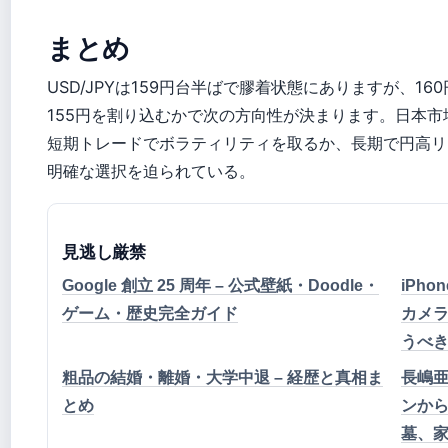
まとめ
USD/JPYは159円台半ばで膠着状態にありますが、16
155円を割り込むかで次の方向性が決まります。日本市
短期トレードでボラティリティを取るか、長期で円高リ
明確な選択を迫られている。
見逃し厳禁
Google 創立 25 周年 – 公式壁紙・Doodle・
iPho
ゲーム・歴史完全ガイド
カメ
うべ
粗品の結婚・離婚・大学中退 – 経歴と真相ま
長嶋亜
とめ
ンか
墓、