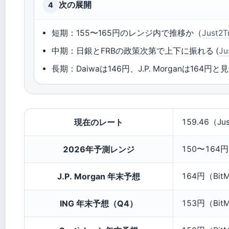
次の展開
4
短期：155〜165円のレンジ内で推移か（
Just2T
中期：日銀とFRBの政策次第で上下に振れる (
Ju
長期：Daiwaは146円、J.P. Morganは164
USD/JPY 主要ファクト
現在のレート
159.46（J
2026年予測レンジ
150〜164円
J.P. Morgan 年末予想
164円（Bi
ING 年末予想（Q4）
153円（Bi