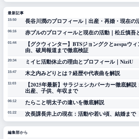
最新記事
長谷川潤のプロフィール｜出産・再婚・現在の
15:50
赤プルのプロフィールと現在の活動｜松丘慎吾
06:16
【グクウィンター】BTSジョングクとaespa
01:44
由、破局報道まで徹底検証
ミイヒ活動休止の理由とプロフィール｜NiziU
20:34
木之内みどりとは？経歴や代表曲を解説
15:47
【2025年最新】サラジェシカパーカー徹底解
11:03
出産、子供、年収まで
たらこと明太子の違いを徹底解説
06:12
次長課長井上の現在：活動や若い頃、結婚まで
01:22
編集部から