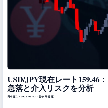
USD/JPY現在レート159.46：
急落と介入リスクを分析
田中健二 • 2026-06-03 • 監修 高橋 蓮