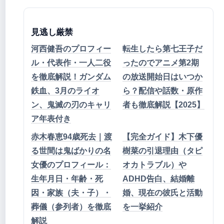
見逃し厳禁
河西健吾のプロフィー
転生したら第七王子だ
ル・代表作・一人二役
ったのでアニメ第2期
を徹底解説！ガンダム
の放送開始日はいつか
鉄血、3月のライオ
ら？配信や話数・原作
ン、鬼滅の刃のキャリ
者も徹底解説【2025】
ア年表付き
赤木春恵94歳死去｜渡
【完全ガイド】木下優
る世間は鬼ばかりの名
樹菜の引退理由（タピ
女優のプロフィール：
オカトラブル）や
生年月日・年齢・死
ADHD告白、結婚離
因・家族（夫・子）・
婚、現在の彼氏と活動
葬儀（参列者）を徹底
を一挙紹介
解説