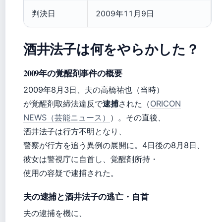
判決日
2009年11月9日
酒井法子は何をやらかした？
2009年の覚醒剤事件の概要
2009年8月3日、夫の高橋祐也（当時）
が覚醒剤取締法違反で
逮捕
された（
ORICON
NEWS（芸能ニュース）
）。その直後、
酒井法子は行方不明となり、
警察が行方を追う異例の展開に。4日後の8月8日、
彼女は警視庁に自首し、覚醒剤所持・
使用の容疑で逮捕された。
夫の逮捕と酒井法子の逃亡・自首
夫の逮捕を機に、