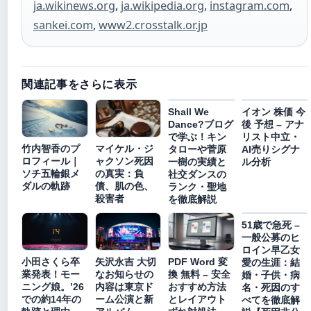
ja.wikinews.org
,
ja.wikipedia.org
,
instagram.com
,
sankei.com
,
www2.crosstalk.or.jp
関連記事をさらに表示
Shall We
イオン 株価 今
Dance?ブログ
後 予想 – アナ
で学ぶ！キン
リスト中立・
竹内智香のプ
マイケル・ジ
タローや菅原
AI売りシグナ
ロフィール｜
ャクソン死因
一樹の実績と
ル分析
ソチ五輪銀メ
の真実：負
社交ダンスの
ダルの軌跡
債、肌の色、
ランク・聖地
殺害者
を徹底解説
51歳で急死 –
一般公募のヒ
ロイン早乙女
小田さくら卒
矢沢永吉 大切
PDF Word 変
愛の生涯：結
業発表！モー
なお知らせの
換 無料 – 安全
婚・子供・病
ニング娘。’26
内容は東京ド
おすすめ方法
名・死因のす
での約14年の
ーム公演と新
とレイアウト
べてを徹底解