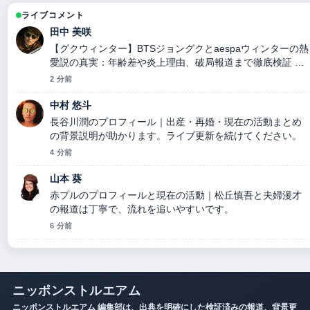
ライブコメント
田中 美咲
【グクウィンター】BTSジョングクとaespaウィンターの熱
愛説の真実：年齢差や炎上理由、破局報道まで徹底検証 を
追っていますが、この解説は落ち着いていて信頼できます
2 分前
中村 悠斗
長谷川潤のプロフィール｜出産・再婚・現在の活動まとめ
の背景説明が助かります。ライブ更新を続けてください。
4 分前
山本 葵
赤プルのプロフィールと現在の活動｜松丘慎吾と夫婦漫才
の報道は丁寧で、流れを追いやすいです。
6 分前
ニッポンストルエアム
ニッポンストルエアム 編集部は、出典を明確にした検証済みの報道、背景更