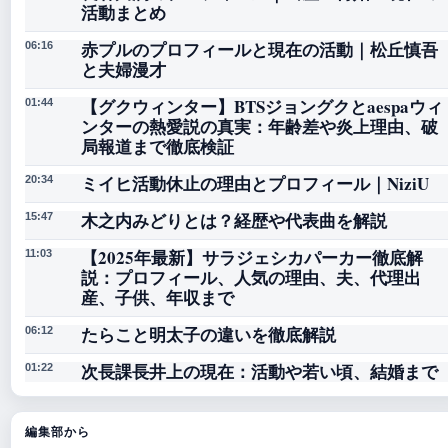
活動まとめ
赤プルのプロフィールと現在の活動｜松丘慎吾
06:16
と夫婦漫才
【グクウィンター】BTSジョングクとaespaウィ
01:44
ンターの熱愛説の真実：年齢差や炎上理由、破
局報道まで徹底検証
ミイヒ活動休止の理由とプロフィール｜NiziU
20:34
木之内みどりとは？経歴や代表曲を解説
15:47
【2025年最新】サラジェシカパーカー徹底解
11:03
説：プロフィール、人気の理由、夫、代理出
産、子供、年収まで
たらこと明太子の違いを徹底解説
06:12
次長課長井上の現在：活動や若い頃、結婚まで
01:22
編集部から