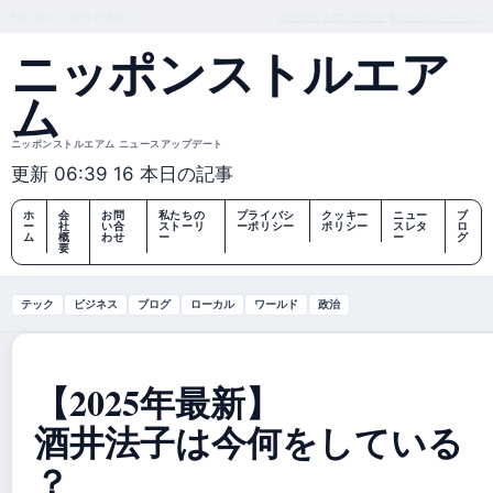
FRI, AUG 7
朝刊
日本語
会社概要
お問い合わせ
私たちのストーリー
ニッポンストルエア
ム
ニッポンストルエアム ニュースアップデート
更新 06:39
16 本日の記事
ホ
会
お問
私たちの
プライバシ
クッキー
ニュー
ブ
ー
社
い合
ストーリ
ーポリシー
ポリシー
スレタ
ロ
ム
概
わせ
ー
ー
グ
要
テック
ビジネス
ブログ
ローカル
ワールド
政治
【2025年最新】
酒井法子は今何をしている
？