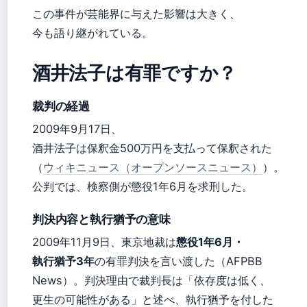
この事件が芸能界に与えた影響は大きく、
今も語り継がれている。
酒井法子は有罪ですか？
裁判の経過
2009年9月17日、
酒井法子は保釈金500万円を支払って保釈された
（
ウィキニュース（オープンソースニュース）
）。
公判では、検察側が懲役1年6月を求刑した。
判決内容と執行猶予の意味
2009年11月9日、東京地裁は
懲役1年6月・
執行猶予3年
の有罪判決を言い渡した（AFPBB
News）。判決理由で裁判長は「依存度は低く、
更生の可能性がある」と述べ、執行猶予を付した