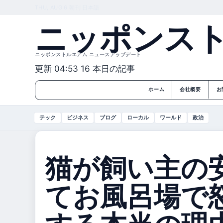
THU, AUG 6
朝刊
日本語
ニッポンス
ニッポンストルエアム ニュースアップデート
更新 04:53
16 本日の記事
ホーム
会社概要
お
テック
ビジネス
ブログ
ローカル
ワールド
政治
猫が飼い主の
てお風呂場で