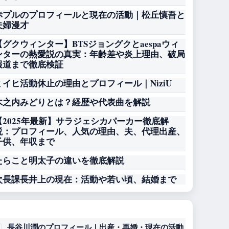
赤プルのプロフィールと現在の活動｜松丘慎吾と
夫婦漫才
【グクウィンター】BTSジョングクとaespaウィ
ンターの熱愛説の真実：年齢差や炎上理由、破局
報道まで徹底検証
ミイヒ活動休止の理由とプロフィール｜NiziU
木之内みどりとは？経歴や代表曲を解説
【2025年最新】サラジェシカパーカー徹底解
説：プロフィール、人気の理由、夫、代理出産、
子供、年収まで
たらこと明太子の違いを徹底解説
次長課長井上の現在：活動や若い頃、結婚まで
長谷川潤のプロフィール｜出産・再婚・現在の活動