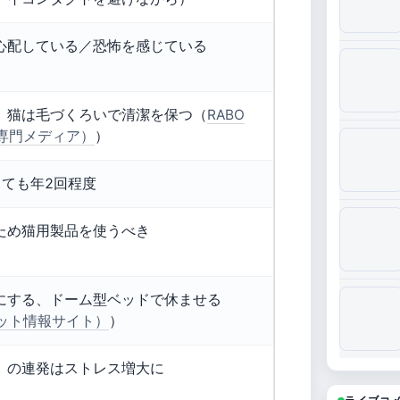
心配している／恐怖を感じている
。猫は毛づくろいで清潔を保つ（
RABO
（猫専門メディア）
）
くても年2回程度
ため猫用製品を使うべき
にする、ドーム型ベッドで休ませる
（ペット情報サイト）
）
」の連発はストレス増大に