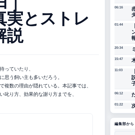
由｜
06:16
真実とストレ
01:44
解説
20:34
15:47
待っていたり、
11:03
に思う飼い主も多いだろう。
で複数の理由が隠れている。本記事では、
い叱り方、効果的な謝り方までを、
06:12
01:22
編集部から