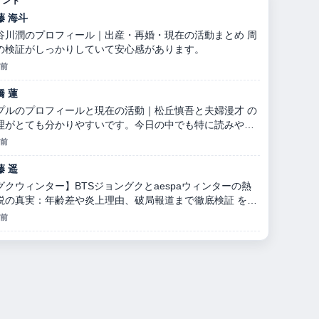
メント
藤 海斗
谷川潤のプロフィール｜出産・再婚・現在の活動まとめ 周
の検証がしっかりしていて安心感があります。
分前
橋 蓮
プルのプロフィールと現在の活動｜松丘慎吾と夫婦漫才 の
理がとても分かりやすいです。今日の中でも特に読みやす
です。
分前
藤 遥
グクウィンター】BTSジョングクとaespaウィンターの熱
説の真実：年齢差や炎上理由、破局報道まで徹底検証 を追
ていますが、この解説は落ち着いていて信頼できます。
分前