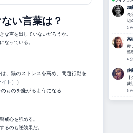
ライブコ
加
長
けない言葉は？
辺
2 
きな声を出していないだろうか。
高
になっている。
赤
整
い
4 
佐
発は、猫のストレスを高め、問題行動を
【
報サイト）
）
愛
っ
そのものを嫌がるようになる
6 
警戒心を強める。
するのも逆効果だ。