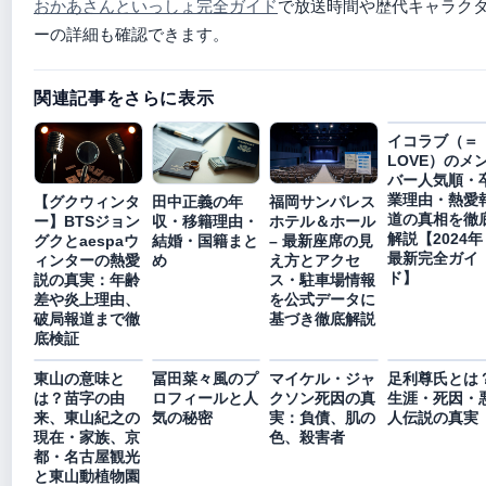
おかあさんといっしょ完全ガイド
で放送時間や歴代キャラク
ーの詳細も確認できます。
関連記事をさらに表示
イコラブ（＝
LOVE）のメ
バー人気順・
業理由・熱愛
【グクウィンタ
田中正義の年
福岡サンパレス
道の真相を徹
ー】BTSジョン
収・移籍理由・
ホテル＆ホール
解説【2024年
グクとaespaウ
結婚・国籍まと
– 最新座席の見
最新完全ガイ
ィンターの熱愛
め
え方とアクセ
ド】
説の真実：年齢
ス・駐車場情報
差や炎上理由、
を公式データに
破局報道まで徹
基づき徹底解説
底検証
東山の意味と
冨田菜々風のプ
マイケル・ジャ
足利尊氏とは
は？苗字の由
ロフィールと人
クソン死因の真
生涯・死因・
来、東山紀之の
気の秘密
実：負債、肌の
人伝説の真実
現在・家族、京
色、殺害者
都・名古屋観光
と東山動植物園