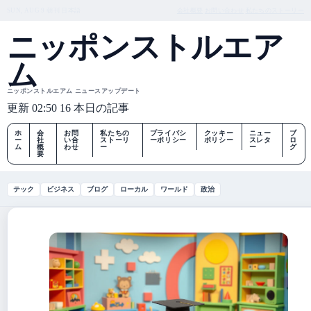
SUN, AUG 9
朝刊
日本語
会社概要
お問い合わせ
私たちのストーリー
ニッポンストルエア
ム
ニッポンストルエアム ニュースアップデート
更新 02:50
16 本日の記事
ホ
会
お問
私たちの
プライバシ
クッキー
ニュー
ブ
ー
社
い合
ストーリ
ーポリシー
ポリシー
スレタ
ロ
ム
概
わせ
ー
ー
グ
要
テック
ビジネス
ブログ
ローカル
ワールド
政治