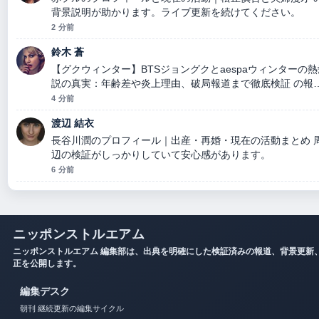
背景説明が助かります。ライブ更新を続けてください。
2 分前
鈴木 蒼
【グクウィンター】BTSジョングクとaespaウィンターの熱
説の真実：年齢差や炎上理由、破局報道まで徹底検証 の報
は丁寧で、流れを追いやすいです。
4 分前
渡辺 結衣
長谷川潤のプロフィール｜出産・再婚・現在の活動まとめ 
辺の検証がしっかりしていて安心感があります。
6 分前
ニッポンストルエアム
ニッポンストルエアム 編集部は、出典を明確にした検証済みの報道、背景更新
正を公開します。
編集デスク
朝刊 継続更新の編集サイクル