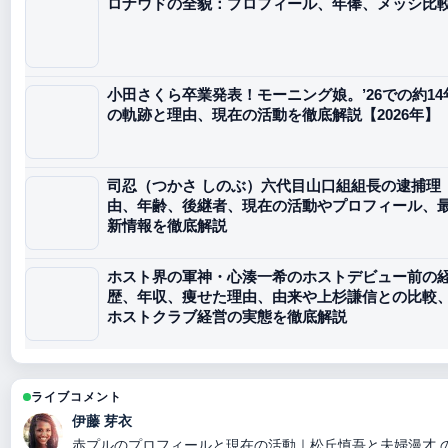
ロナウドの全貌：プロフィール、年俸、メッシ比
小田さくら卒業発表！モーニング娘。’26での約14
の軌跡と理由、現在の活動を徹底解説【2026年】
司忍（つかさ しのぶ）六代目山口組組長の逮捕理
由、年齢、後継者、現在の活動やプロフィール、
新情報を徹底解説
ホスト界の軍神・心湊一希のホストデビュー前の
歴、年収、痩せた理由、由来や上杉謙信との比較
ホストクラブ経営の実態を徹底解説
ライブコメント
伊藤 芽衣
赤プルのプロフィールと現在の活動｜松丘慎吾と夫婦漫才 