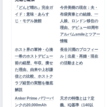
「どんど晴れ」完全ガ
今井美樹の現在：夫・
イド：意味・あらす
布袋寅泰との結婚、一
じ・モデル旅館
人娘、ロンドン移住の
理由、デビュー40周年
アルバムsmileとツアー
情報
ホスト界の軍神・心湊
長谷川潤のプロフィー
一希のホストデビュー
ル｜出産・再婚・現在
前の経歴、年収、痩せ
の活動まとめ
た理由、由来や上杉謙
信との比較、ホストク
ラブ経営の実態を徹底
解説
Anker Prime パワーバ
天才の特徴とは？定
ンクの20,000mAh
義、IQ基準（140以