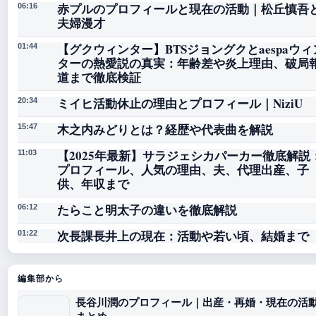
赤プルのプロフィールと現在の活動｜松丘慎吾
06:16
夫婦漫才
【グクウィンター】BTSジョングクとaespaウィ
01:44
ターの熱愛説の真実：年齢差や炎上理由、破局
道まで徹底検証
ミイヒ活動休止の理由とプロフィール｜NiziU
20:34
木之内みどりとは？経歴や代表曲を解説
15:47
【2025年最新】サラジェシカパーカー徹底解説
11:03
プロフィール、人気の理由、夫、代理出産、子
供、年収まで
たらこと明太子の違いを徹底解説
06:12
次長課長井上の現在：活動や若い頃、結婚まで
01:22
編集部から
長谷川潤のプロフィール｜出産・再婚・現在の活