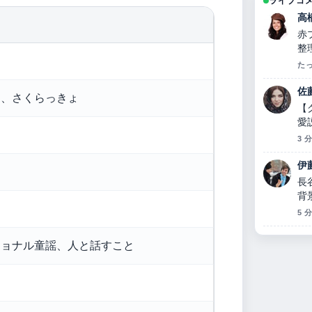
ライブコ
高
赤
整
い
た
佐
く、さくらっきょ
【
愛
っ
3 
伊
長
背
5 
ショナル童謡、人と話すこと