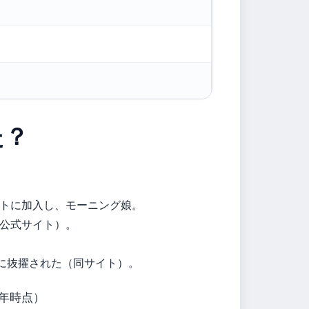
た？
クトに加入し、モーニング娘。
ト公式サイト）。
ーに抜擢された（同サイト）。
6年時点）