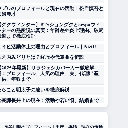
赤プルのプロフィールと現在の活動｜松丘慎吾と
夫婦漫才
【グクウィンター】BTSジョングクとaespaウィ
ンターの熱愛説の真実：年齢差や炎上理由、破局
報道まで徹底検証
ミイヒ活動休止の理由とプロフィール｜NiziU
木之内みどりとは？経歴や代表曲を解説
【2025年最新】サラジェシカパーカー徹底解
説：プロフィール、人気の理由、夫、代理出産、
子供、年収まで
たらこと明太子の違いを徹底解説
次長課長井上の現在：活動や若い頃、結婚まで
長谷川潤のプロフィール｜出産・再婚・現在の活動