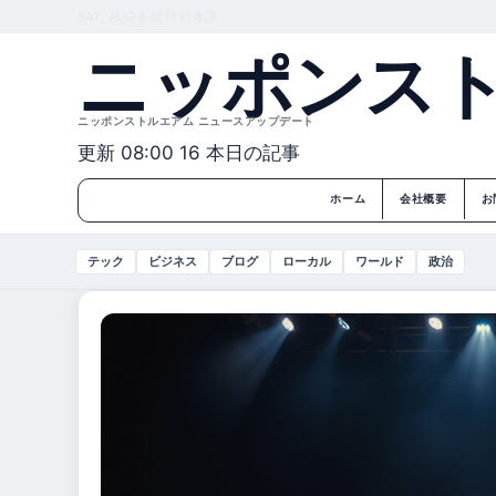
SAT, AUG 8
朝刊
日本語
ニッポンス
ニッポンストルエアム ニュースアップデート
更新 08:00
16 本日の記事
ホーム
会社概要
お
テック
ビジネス
ブログ
ローカル
ワールド
政治