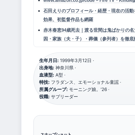
www.amazon.co.jp/code – Fire T
石田えりのプロフィール・経歴・現在の活動
効果、初監督作品も網羅
赤木春恵94歳死去｜渡る世間は鬼ばかりの
因・家族（夫・子）・葬儀（参列者）を徹底
生年月日:
1999年3月12日 ·
出身地:
神奈川県 ·
血液型:
A型 ·
特技:
フラダンス、エモーショナル童謡 ·
所属グループ:
モーニング娘。’26 ·
役職:
サブリーダー
スナップショット