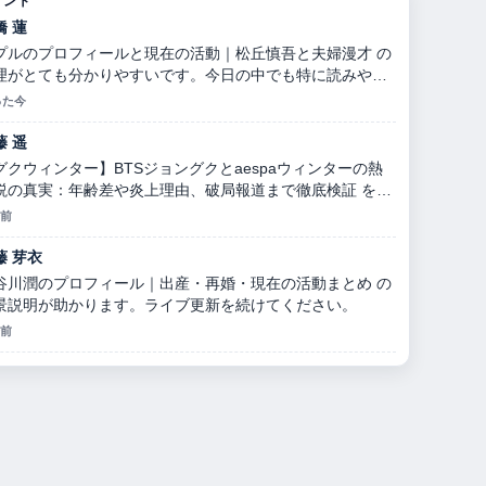
メント
橋 蓮
プルのプロフィールと現在の活動｜松丘慎吾と夫婦漫才 の
理がとても分かりやすいです。今日の中でも特に読みやす
です。
った今
藤 遥
グクウィンター】BTSジョングクとaespaウィンターの熱
説の真実：年齢差や炎上理由、破局報道まで徹底検証 を追
ていますが、この解説は落ち着いていて信頼できます。
分前
藤 芽衣
谷川潤のプロフィール｜出産・再婚・現在の活動まとめ の
景説明が助かります。ライブ更新を続けてください。
分前