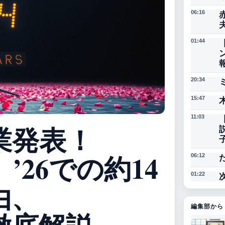
06:16
01:44
20:34
15:47
11:03
業発表！
’26での約14
06:12
01:22
由、
編集部から