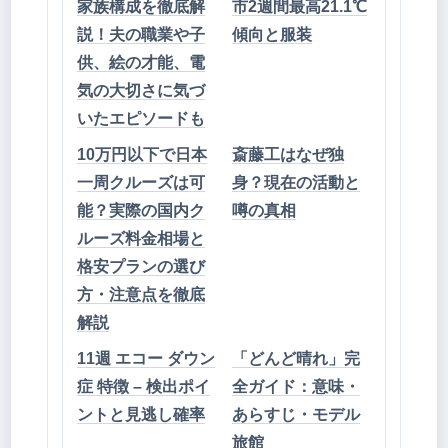
家族構成を徹底解
市2週間最高21.1℃
説！夫の職業や子
傾向と服装
供、絵の才能、電
気の大切さに気づ
いたエピソードも
10万円以下で日本
斎藤工はなぜ独
一周クルーズは可
身？現在の活動と
能？実際の国内ク
噂の真相
ルーズ料金相場と
格安プランの選び
方・注意点を徹底
解説
11週 エコー ダウン
「どんど晴れ」完
症 特徴 – 検出ポイ
全ガイド：意味・
ントと見逃し確率
あらすじ・モデル
旅館