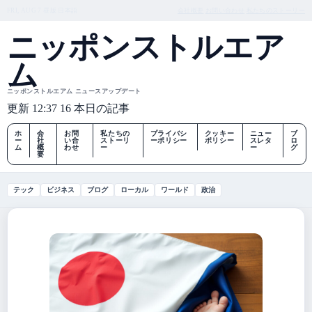
FRI, AUG 7
昼版
日本語
会社概要
お問い合わせ
私たちのストーリー
ニッポンストルエア
ム
ニッポンストルエアム ニュースアップデート
更新 12:37
16 本日の記事
ホ
会
お問
私たちの
プライバシ
クッキー
ニュー
ブ
ー
社
い合
ストーリ
ーポリシー
ポリシー
スレタ
ロ
ム
概
わせ
ー
ー
グ
要
テック
ビジネス
ブログ
ローカル
ワールド
政治