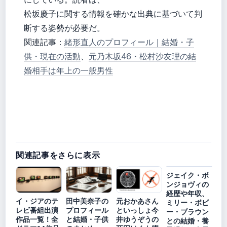
松坂慶子に関する情報を確かな出典に基づいて判
断する姿勢が必要だ。
関連記事：
緒形直人のプロフィール｜結婚・子
供・現在の活動
、
元乃木坂46・松村沙友理の結
婚相手は年上の一般男性
関連記事をさらに表示
ジェイク・ボ
ンジョヴィの
経歴や年収、
イ・ジアのテ
田中美奈子の
元おかあさん
ミリー・ボビ
レビ番組出演
プロフィール
といっしょ今
ー・ブラウン
作品一覧！全
と結婚・子供
井ゆうぞうの
との結婚・養