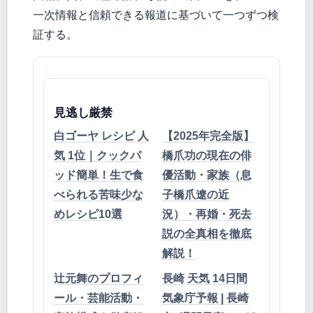
一次情報と信頼できる報道に基づいて一つずつ検
証する。
見逃し厳禁
白ゴーヤ レシピ 人
【2025年完全版】
気 1位｜クックパ
橋爪功の現在の俳
ッド簡単！生で食
優活動・家族（息
べられる苦味少な
子橋爪遼の近
めレシピ10選
況）・再婚・死去
説の全真相を徹底
解説！
辻元舞のプロフィ
長崎 天気 14日間
ール・芸能活動・
気象庁予報 | 長崎