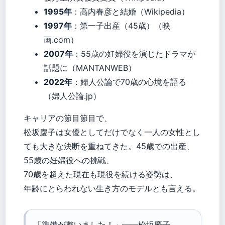
1995年
：高内春彦と結婚（Wikipedia）
1997年
：第一子出産（45歳）（映
画.com）
2007年
：55歳の妊婦役を演じたドラマが
話題に（MANTANWEB）
2022年
：婦人公論で70歳の心境を語る
（婦人公論.jp）
キャリアの節目節目で、
松坂慶子は女優としてだけでなく一人の女性とし
ても大きな決断を重ねてきた。45歳での出産、
55歳の妊婦役への挑戦、
70歳を超えた現在も現役を続ける姿勢は、
年齢にとらわれない生き方のモデルとも言える。
「準備が整いました！」——松坂慶子