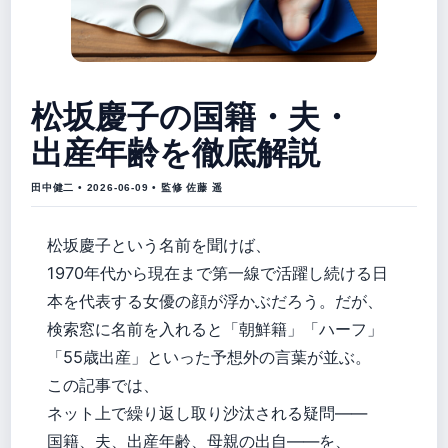
松坂慶子の国籍・夫・
出産年齢を徹底解説
田中健二 • 2026-06-09 • 監修 佐藤 遥
松坂慶子という名前を聞けば、
1970年代から現在まで第一線で活躍し続ける日
本を代表する女優の顔が浮かぶだろう。だが、
検索窓に名前を入れると「朝鮮籍」「ハーフ」
「55歳出産」といった予想外の言葉が並ぶ。
この記事では、
ネット上で繰り返し取り沙汰される疑問――
国籍、夫、出産年齢、母親の出自――を、