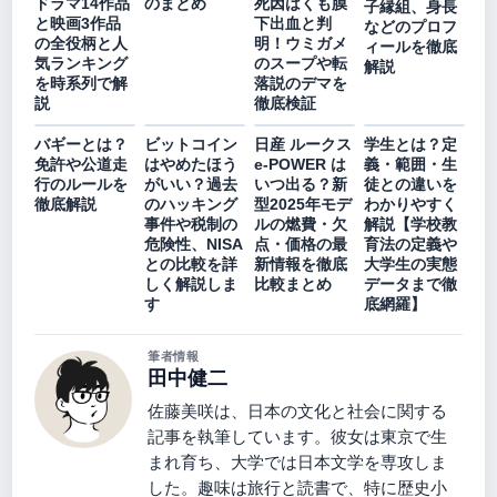
ドラマ14作品
のまとめ
死因はくも膜
子縁組、身長
と映画3作品
下出血と判
などのプロフ
の全役柄と人
明！ウミガメ
ィールを徹底
気ランキング
のスープや転
解説
を時系列で解
落説のデマを
説
徹底検証
バギーとは？
ビットコイン
日産 ルークス
学生とは？定
免許や公道走
はやめたほう
e-POWER は
義・範囲・生
行のルールを
がいい？過去
いつ出る？新
徒との違いを
徹底解説
のハッキング
型2025年モデ
わかりやすく
事件や税制の
ルの燃費・欠
解説【学校教
危険性、NISA
点・価格の最
育法の定義や
との比較を詳
新情報を徹底
大学生の実態
しく解説しま
比較まとめ
データまで徹
す
底網羅】
筆者情報
田中健二
佐藤美咲は、日本の文化と社会に関する
記事を執筆しています。彼女は東京で生
まれ育ち、大学では日本文学を専攻しま
した。趣味は旅行と読書で、特に歴史小