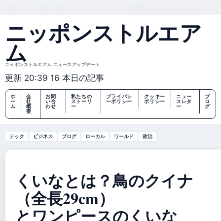
MON, AUG 10
夕刊
日本語
会社概要
お問い合わせ
私たちのストーリー
ニッポンストルエア
ム
ニッポンストルエアム ニュースアップデート
更新 20:39
16 本日の記事
ホ
会
お問
私たちの
プライバシ
クッキー
ニュー
ブ
ー
社
い合
ストーリ
ーポリシー
ポリシー
スレタ
ロ
ム
概
わせ
ー
ー
グ
要
テック
ビジネス
ブログ
ローカル
ワールド
政治
くいなとは？鳥のクイナ
（全長29cm）
とワンピースのくいな