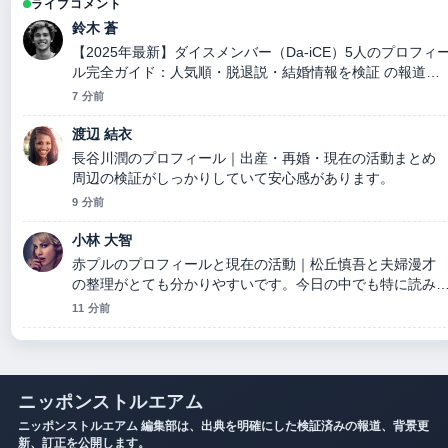
ライブコメント
鈴木 蒼
【2025年最新】ダイスメンバー（Da-iCE）5人のプロフィ
ル完全ガイド：人気順・脱退説・結婚情報を検証 の報道は
丁寧で、流れを追いやすいです。
7 分前
渡辺 結衣
長谷川潤のプロフィール｜出産・再婚・現在の活動まとめ
周辺の検証がしっかりしていて安心感があります。
9 分前
小林 大智
赤プルのプロフィールと現在の活動｜松丘慎吾と夫婦漫才
の整理がとても分かりやすいです。今日の中でも特に読み
すいです。
11 分前
ニッポンストルエアム
ニッポンストルエアム 編集部は、出典を明確にした検証済みの報道、背景更
新、訂正を公開します。