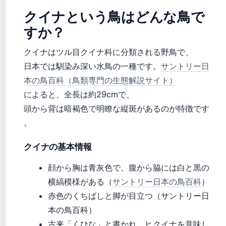
クイナという鳥はどんな鳥で
すか？
クイナはツル目クイナ科に分類される野鳥で、
日本では馴染み深い水鳥の一種です。
サントリー日
本の鳥百科（鳥類専門の生態解説サイト）
によると、全長は約29cmで、
頭から背は暗褐色で明瞭な縦斑があるのが特徴です
。
クイナの基本情報
顔から胸は青灰色で、腹から脇には白と黒の
横縞模様がある（
サントリー日本の鳥百科
）
赤色のくちばしと脚が目立つ（サントリー日
本の鳥百科）
古来「くひな」と書かれ、ヒクイナを意味し