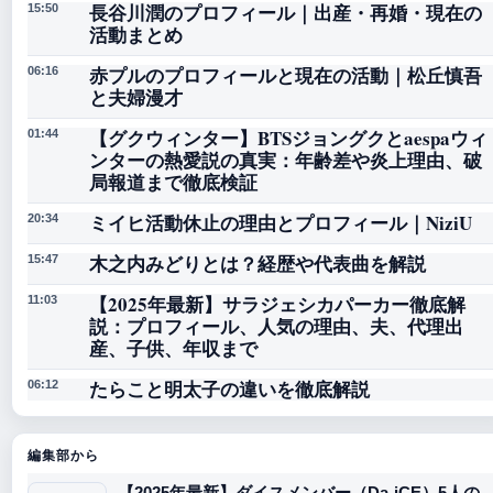
長谷川潤のプロフィール｜出産・再婚・現在の
15:50
活動まとめ
赤プルのプロフィールと現在の活動｜松丘慎吾
06:16
と夫婦漫才
【グクウィンター】BTSジョングクとaespaウィ
01:44
ンターの熱愛説の真実：年齢差や炎上理由、破
局報道まで徹底検証
ミイヒ活動休止の理由とプロフィール｜NiziU
20:34
木之内みどりとは？経歴や代表曲を解説
15:47
【2025年最新】サラジェシカパーカー徹底解
11:03
説：プロフィール、人気の理由、夫、代理出
産、子供、年収まで
たらこと明太子の違いを徹底解説
06:12
編集部から
【2025年最新】ダイスメンバー（Da-iCE）5人の