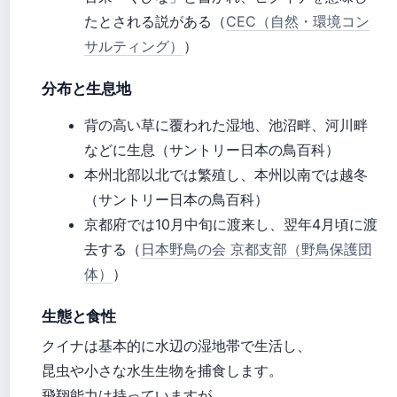
たとされる説がある（
CEC（自然・環境コン
サルティング）
）
分布と生息地
背の高い草に覆われた湿地、池沼畔、河川畔
などに生息（サントリー日本の鳥百科）
本州北部以北では繁殖し、本州以南では越冬
（サントリー日本の鳥百科）
京都府では10月中旬に渡来し、翌年4月頃に渡
去する（
日本野鳥の会 京都支部（野鳥保護団
体）
）
生態と食性
クイナは基本的に水辺の湿地帯で生活し、
昆虫や小さな水生生物を捕食します。
飛翔能力は持っていますが、