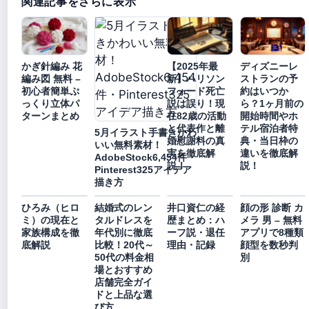
関連記事をさらに表示
かぎ針編み 花
【2025年最
ディズニーレ
編み図 無料 –
新】ハリソン
ストランの予
初心者簡単ぷ
フォード死亡
約はいつか
っくり立体パ
説は誤り！現
ら？1ヶ月前の
ターンまとめ
在82歳の活動
開始時間やホ
と代表作と離
テル宿泊者特
5月イラスト手書きかわ
婚慰謝料の真
典・当日枠の
いい無料素材！
実を徹底解
違いを徹底解
AdobeStock6,454件・
説！
説！
Pinterest325アイデア
描き方
ひろみ（ヒロ
結婚式のレン
井口資仁の経
顔の形 診断 カ
ミ）の現在と
タルドレスを
歴まとめ：ハ
メラ 男 – 無料
家族構成を徹
年代別に徹底
ーフ説・退任
アプリで8種類
底解説
比較！20代～
理由・記録
顔型を数秒判
50代の料金相
別
場とおすすめ
店舗完全ガイ
ドと上品な選
び方