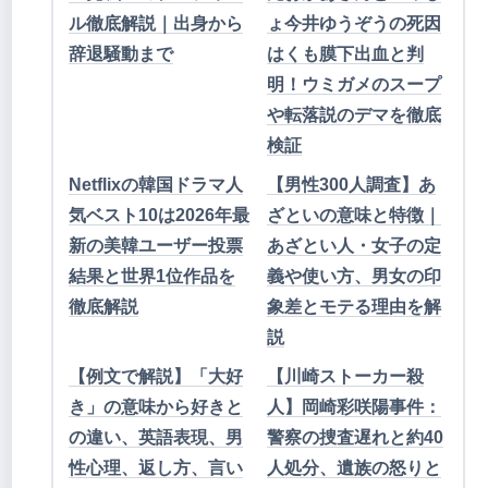
ル徹底解説｜出身から
ょ今井ゆうぞうの死因
辞退騒動まで
はくも膜下出血と判
明！ウミガメのスープ
や転落説のデマを徹底
検証
Netflixの韓国ドラマ人
【男性300人調査】あ
気ベスト10は2026年最
ざといの意味と特徴｜
新の美韓ユーザー投票
あざとい人・女子の定
結果と世界1位作品を
義や使い方、男女の印
徹底解説
象差とモテる理由を解
説
【例文で解説】「大好
【川崎ストーカー殺
き」の意味から好きと
人】岡崎彩咲陽事件：
の違い、英語表現、男
警察の捜査遅れと約40
性心理、返し方、言い
人処分、遺族の怒りと