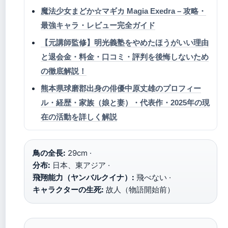
魔法少女まどか☆マギカ Magia Exedra – 攻略・
最強キャラ・レビュー完全ガイド
【元講師監修】明光義塾をやめたほうがいい理由
と退会金・料金・口コミ・評判を後悔しないため
の徹底解説！
熊本県球磨郡出身の俳優中原丈雄のプロフィー
ル・経歴・家族（娘と妻）・代表作・2025年の現
在の活動を詳しく解説
鳥の全長:
29cm ·
分布:
日本、東アジア ·
飛翔能力（ヤンバルクイナ）:
飛べない ·
キャラクターの生死:
故人（物語開始前）