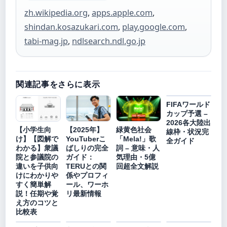
zh.wikipedia.org
,
apps.apple.com
,
shindan.kosazukari.com
,
play.google.com
,
tabi-mag.jp
,
ndlsearch.ndl.go.jp
関連記事をさらに表示
FIFAワールド
カップ予選 –
2026各大陸出
【小学生向
【2025年】
緑黄色社会
線枠・状況完
け】【図解で
YouTuberこ
「Mela!」歌
全ガイド
わかる】衆議
ばしりの完全
詞 – 意味・人
院と参議院の
ガイド：
気理由・5億
違いを子供向
TERUとの関
回超全文解説
けにわかりや
係やプロフィ
すく簡単解
ール、ワーホ
説！任期や覚
リ最新情報
え方のコツと
比較表