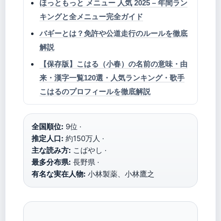
ほっともっと メニュー 人気 2025 – 年間ラン
キングと全メニュー完全ガイド
バギーとは？免許や公道走行のルールを徹底
解説
【保存版】こはる（小春）の名前の意味・由
来・漢字一覧120選・人気ランキング・歌手
こはるのプロフィールを徹底解説
全国順位:
9位 ·
推定人口:
約150万人 ·
主な読み方:
こばやし ·
最多分布県:
長野県 ·
有名な実在人物:
小林製薬、小林鷹之