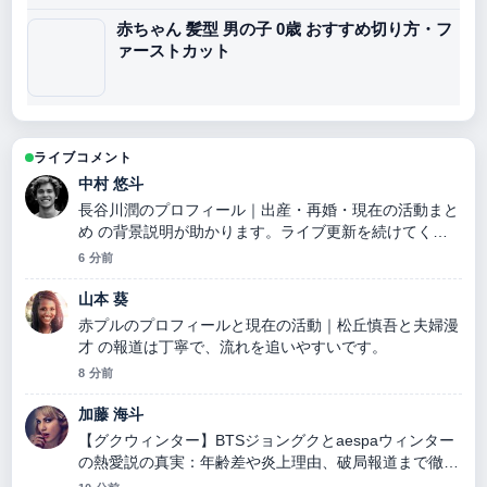
赤ちゃん 髪型 男の子 0歳 おすすめ切り方・フ
ァーストカット
ライブコメント
中村 悠斗
長谷川潤のプロフィール｜出産・再婚・現在の活動まと
め の背景説明が助かります。ライブ更新を続けてくだ
さい。
6 分前
山本 葵
赤プルのプロフィールと現在の活動｜松丘慎吾と夫婦漫
才 の報道は丁寧で、流れを追いやすいです。
8 分前
加藤 海斗
【グクウィンター】BTSジョングクとaespaウィンター
の熱愛説の真実：年齢差や炎上理由、破局報道まで徹底
検証 周辺の検証がしっかりしていて安心感がありま