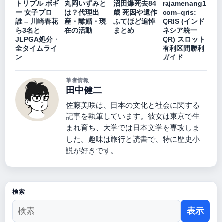
トリプル ボギ
丸岡いずみと
沼田爆死去84
rajamenang1
ー 女子プロ
は？代理出
歳 死因や遺作
com–qris:
誰 – 川崎春花
産・離婚・現
ふてほど追悼
QRIS (インド
ら3名と
在の活動
まとめ
ネシア統一
JLPGA処分・
QR) スロット
全タイムライ
有利区間勝利
ン
ガイド
筆者情報
田中健二
佐藤美咲は、日本の文化と社会に関する
記事を執筆しています。彼女は東京で生
まれ育ち、大学では日本文学を専攻しま
した。趣味は旅行と読書で、特に歴史小
説が好きです。
検索
表示