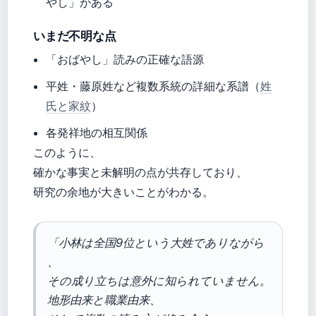
やし」がある
いまだ不明な点
「おばやし」読みの正確な語源
平姓・藤原姓など複数系統の詳細な系譜（
姓
氏と家紋
）
各発祥地の相互関係
このように、
確かな事実と未解明の点が共存しており、
研究の余地が大きいことがわかる。
「小林は全国9位という大姓でありながら
、
その成り立ちは意外に知られていません。
地形由来と職業由来、