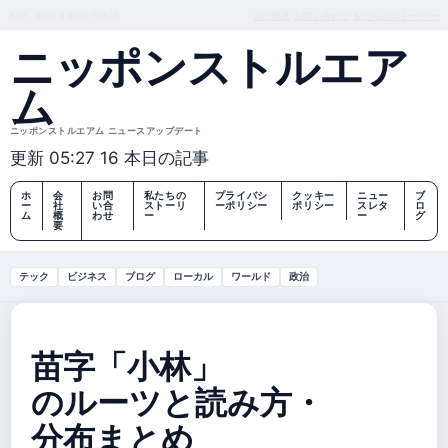
SAT, AUG 8
朝刊
日本語
会社概要
お問い合わせ
私たちのストーリー
ニッポンストルエア
ム
ニッポンストルエアム ニュースアップデート
更新 05:27
16 本日の記事
ホ
会
お問
私たちの
プライバシ
クッキー
ニュー
ブ
ー
社
い合
ストーリ
ーポリシー
ポリシー
スレタ
ロ
ム
概
わせ
ー
ー
グ
要
テック
ビジネス
ブログ
ローカル
ワールド
政治
苗字「小林」
のルーツと読み方・
分布まとめ