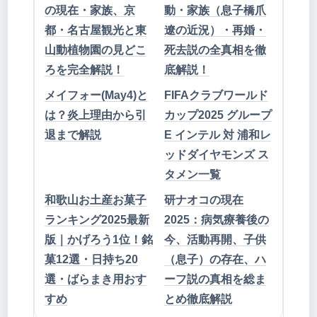
の現在・家族、京
動・家族（息子橋爪
都・名古屋観光と東
遼の近況）・再婚・
山動植物園の見どこ
死去説の全真相を徹
ろを完全解説！
底解説！
メイフォー(May4)と
FIFAクラブワールド
は？炎上理由から引
カップ2025 グループ
退まで解説
E インテル 対 浦和レ
ッドダイヤモンズ ス
タメン一覧
和歌山お土産お菓子
研ナオコの現在
ランキング2025最新
2025：病気療養後の
版｜かげろう1位！銘
今、活動再開、子供
菓12選・日持ち20
（息子）の存在、ハ
選・ばらまき用おす
ーフ説の真相を総ま
すめ
とめ徹底解説