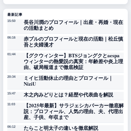
最新記事
長谷川潤のプロフィール｜出産・再婚・現在
15:50
の活動まとめ
赤プルのプロフィールと現在の活動｜松丘慎
06:16
吾と夫婦漫才
【グクウィンター】BTSジョングクとaespa
01:44
ウィンターの熱愛説の真実：年齢差や炎上理
由、破局報道まで徹底検証
ミイヒ活動休止の理由とプロフィール｜
20:34
NiziU
木之内みどりとは？経歴や代表曲を解説
15:47
【2025年最新】サラジェシカパーカー徹底解
11:03
説：プロフィール、人気の理由、夫、代理出
産、子供、年収まで
たらこと明太子の違いを徹底解説
06:12