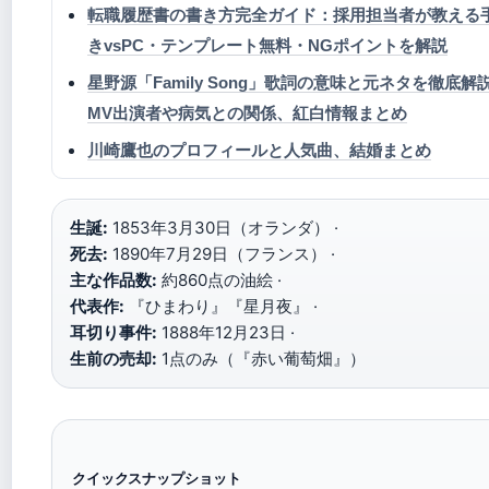
転職履歴書の書き方完全ガイド：採用担当者が教える
きvsPC・テンプレート無料・NGポイントを解説
星野源「Family Song」歌詞の意味と元ネタを徹底解
MV出演者や病気との関係、紅白情報まとめ
川崎鷹也のプロフィールと人気曲、結婚まとめ
生誕:
1853年3月30日（オランダ） ·
死去:
1890年7月29日（フランス） ·
主な作品数:
約860点の油絵 ·
代表作:
『ひまわり』『星月夜』 ·
耳切り事件:
1888年12月23日 ·
生前の売却:
1点のみ（『赤い葡萄畑』）
クイックスナップショット