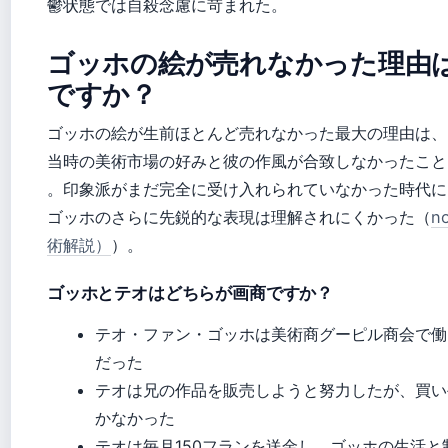
鬱状態では自殺念慮に苛まれた。
ゴッホの絵が売れなかった理由
ですか？
ゴッホの絵が生前ほとんど売れなかった最大の理由は、
当時の美術市場の好みと彼の作風が合致しなかったこと
。印象派がまだ完全に受け入れられていなかった時代に
ゴッホのさらに先鋭的な表現は理解されにくかった（
n
術解説）
）。
ゴッホとテオはどちらが画商ですか？
テオ・ファン・ゴッホは美術商グーピル商会で働
だった
テオは兄の作品を販売しようと努力したが、買い
かなかった
テオは毎月150フランを送金し、ゴッホの生活と