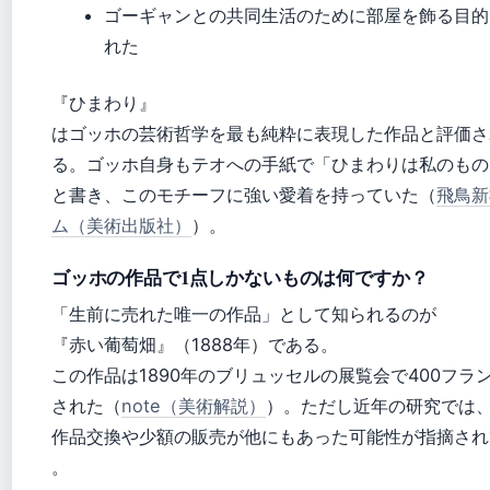
ゴーギャンとの共同生活のために部屋を飾る目的
れた
『ひまわり』
はゴッホの芸術哲学を最も純粋に表現した作品と評価さ
る。ゴッホ自身もテオへの手紙で「ひまわりは私のもの
と書き、このモチーフに強い愛着を持っていた（
飛鳥新
ム（美術出版社）
）。
ゴッホの作品で1点しかないものは何ですか？
「生前に売れた唯一の作品」として知られるのが
『赤い葡萄畑』（1888年）である。
この作品は1890年のブリュッセルの展覧会で400フラ
された（
note（美術解説）
）。ただし近年の研究では
作品交換や少額の販売が他にもあった可能性が指摘され
。