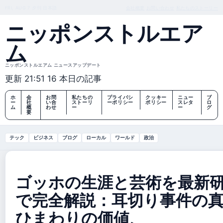
FRI, AUG 7
夕刊
日本語
会社概要
お問い合わせ
私たちのストーリー
ニッポンストルエア
ム
ニッポンストルエアム ニュースアップデート
更新 21:51
16 本日の記事
ホ
会
お問
私たちの
プライバシ
クッキー
ニュー
ブ
ー
社
い合
ストーリ
ーポリシー
ポリシー
スレタ
ロ
ム
概
わせ
ー
ー
グ
要
テック
ビジネス
ブログ
ローカル
ワールド
政治
ゴッホの生涯と芸術を最新
で完全解説：耳切り事件の
ひまわりの価値、