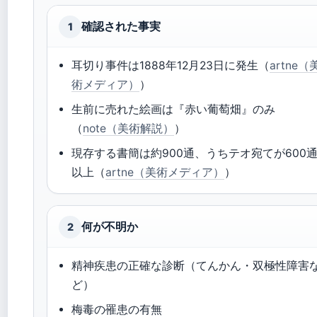
確認された事実
1
耳切り事件は1888年12月23日に発生（
artne（
術メディア）
）
生前に売れた絵画は『赤い葡萄畑』のみ
（
note（美術解説）
）
現存する書簡は約900通、うちテオ宛てが600
以上（
artne（美術メディア）
）
何が不明か
2
精神疾患の正確な診断（てんかん・双極性障害
ど）
梅毒の罹患の有無