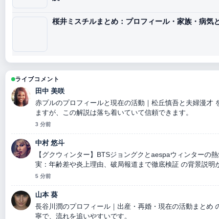
桜井ミスチルまとめ：プロフィール・家族・病気
ライブコメント
田中 美咲
赤プルのプロフィールと現在の活動｜松丘慎吾と夫婦漫才 
ますが、この解説は落ち着いていて信頼できます。
3 分前
中村 悠斗
【グクウィンター】BTSジョングクとaespaウィンターの
実：年齢差や炎上理由、破局報道まで徹底検証 の背景説明
す。ライブ更新を続けてください。
5 分前
山本 葵
長谷川潤のプロフィール｜出産・再婚・現在の活動まとめ 
寧で、流れを追いやすいです。