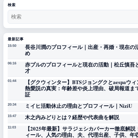
検索
最新記事
長谷川潤のプロフィール｜出産・再婚・現在の
15:50
め
赤プルのプロフィールと現在の活動｜松丘慎吾
06:16
才
【グクウィンター】BTSジョングクとaespaウ
01:44
熱愛説の真実：年齢差や炎上理由、破局報道ま
証
ミイヒ活動休止の理由とプロフィール｜NiziU
20:34
木之内みどりとは？経歴や代表曲を解説
15:47
【2025年最新】サラジェシカパーカー徹底解説
11:03
ィール、人気の理由、夫、代理出産、子供、年