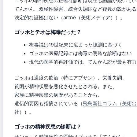
ゴッホの精神疾患の正確な診断は現在も議論が続いてい
てんかん、双極性障害、統合失調症など複数の説がある
決定的な証拠はない（artne（美術メディア））。
ゴッホとテオは梅毒だった？
梅毒説は19世紀末に広まった憶測に基づく
ゴッホの医療記録には梅毒の明確な診断はない
現代の医学的再評価では、てんかん説が最も有力
ゴッホは過度の飲酒（特にアブサン）、栄養失調、
貧困が精神状態を悪化させたとされる。また、
家族に精神疾患の病歴があることから、
遺伝的要因も指摘されている（
飛鳥新社コラム（美術出
社）
）。
ゴッホの精神疾患の診断は？
サン＝レミ精神病院の医師はゴッホを「てんかん」