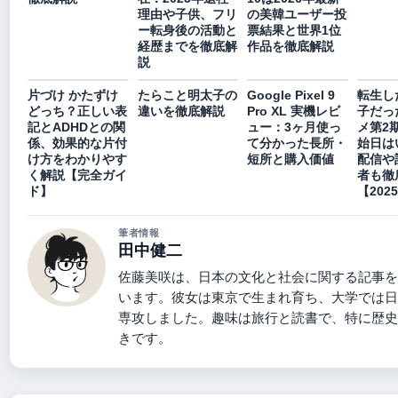
理由や子供、フリ
の美韓ユーザー投
ー転身後の活動と
票結果と世界1位
経歴までを徹底解
作品を徹底解説
説
片づけ かたずけ
たらこと明太子の
Google Pixel 9
転生し
どっち？正しい表
違いを徹底解説
Pro XL 実機レビ
子だっ
記とADHDとの関
ュー：3ヶ月使っ
メ第2
係、効果的な片付
て分かった長所・
始日は
け方をわかりやす
短所と購入価値
配信や
く解説【完全ガイ
者も徹
ド】
【202
筆者情報
田中健二
佐藤美咲は、日本の文化と社会に関する記事を
います。彼女は東京で生まれ育ち、大学では日
専攻しました。趣味は旅行と読書で、特に歴史
きです。