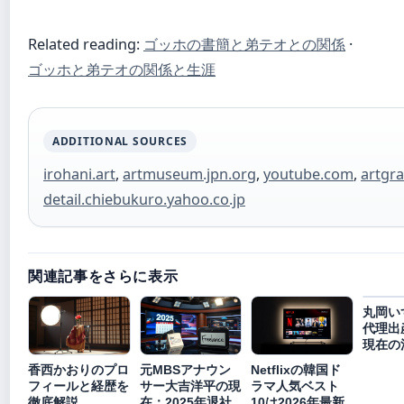
Related reading:
ゴッホの書簡と弟テオとの関係
·
ゴッホと弟テオの関係と生涯
ADDITIONAL SOURCES
irohani.art
,
artmuseum.jpn.org
,
youtube.com
,
artgra
detail.chiebukuro.yahoo.co.jp
関連記事をさらに表示
丸岡い
代理出
現在の
香西かおりのプロ
元MBSアナウン
Netflixの韓国ド
フィールと経歴を
サー大吉洋平の現
ラマ人気ベスト
徹底解説
在：2025年退社
10は2026年最新