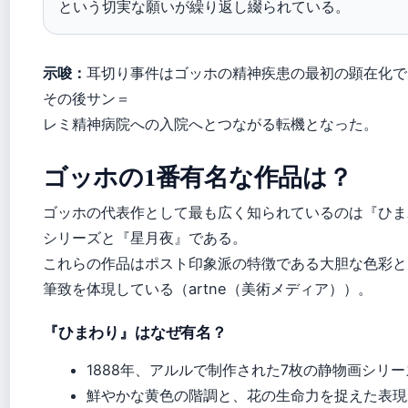
という切実な願いが繰り返し綴られている。
示唆：
耳切り事件はゴッホの精神疾患の最初の顕在化で
その後サン＝
レミ精神病院への入院へとつながる転機となった。
ゴッホの1番有名な作品は？
ゴッホの代表作として最も広く知られているのは『ひま
シリーズと『星月夜』である。
これらの作品はポスト印象派の特徴である大胆な色彩と
筆致を体現している（artne（美術メディア））。
『ひまわり』はなぜ有名？
1888年、アルルで制作された7枚の静物画シリー
鮮やかな黄色の階調と、花の生命力を捉えた表現