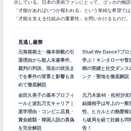
示している。日本の美術ファンにとって、ゴッホの物語
「才能があればいつか報われる」という単純な希望では
「才能を支える仕組みの重要性」を問いかけるものだ。
見逃し厳禁
元将棋棋士・橋本崇載の引
Shall We Dance?ブ
退理由から殺人未遂事件、
学ぶ！キンタローや菅
裁判の判決、現在の状況ま
樹の実績と社交ダンス
でを事件の背景と影響も含
ンク・聖地を徹底解説
めて徹底解説
金田久美子の基本プロフィ
元乃木坂46・松村沙友
ールと波乱万丈キャリア｜
結婚相手は年上の一般
退学理由・コンビニ店員・
性、ヒカルとの熱愛報
賞金総額・韓国人説の真偽
ら破局を経て妊娠も同
を完全解説
告！