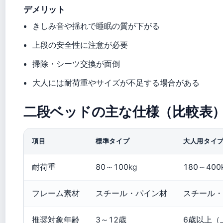
デメリット
きしみ音や揺れで睡眠の質が下がる
上段の安全性に注意が必要
掃除・シーツ交換が面倒
大人には耐荷重やサイズが不足する場合がある
二段ベッドの主な仕様（比較表
項目
標準タイプ
大人用タイ
耐荷重
80～100kg
180～40
フレーム素材
スチール・パイン材
スチール・
推奨対象年齢
3～12歳
6歳以上（