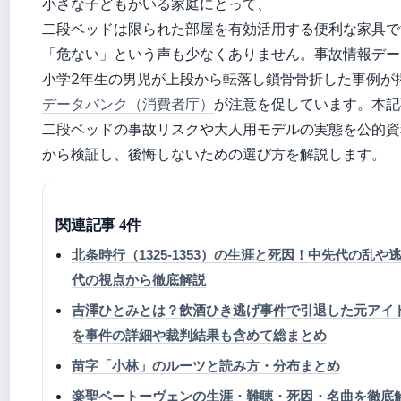
小さな子どもがいる家庭にとって、
二段ベッドは限られた部屋を有効活用する便利な家具で
「危ない」という声も少なくありません。事故情報デー
小学2年生の男児が上段から転落し鎖骨骨折した事例が
データバンク（消費者庁）
が注意を促しています。本記
二段ベッドの事故リスクや大人用モデルの実態を公的資
から検証し、後悔しないための選び方を解説します。
関連記事 4件
北条時行（1325-1353）の生涯と死因！中先代の乱
代の視点から徹底解説
吉澤ひとみとは？飲酒ひき逃げ事件で引退した元アイ
を事件の詳細や裁判結果も含めて総まとめ
苗字「小林」のルーツと読み方・分布まとめ
楽聖ベートーヴェンの生涯・難聴・死因・名曲を徹底