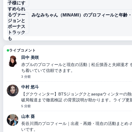
みなみちゃん（MINAMI）のプロフィールと年齢
ライブコメント
田中 美咲
赤プルのプロフィールと現在の活動｜松丘慎吾と夫婦漫才 
ち着いていて信頼できます。
3 分前
中村 悠斗
【グクウィンター】BTSジョングクとaespaウィンター
破局報道まで徹底検証 の背景説明が助かります。ライブ更
5 分前
山本 葵
長谷川潤のプロフィール｜出産・再婚・現在の活動まとめ 
いです。