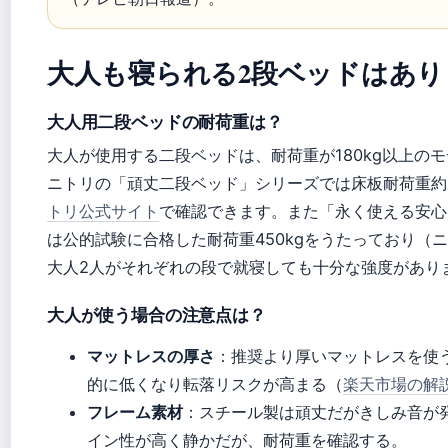
大人も寝られる2段ベッドはあり
大人用二段ベッドの耐荷重は？
大人が使用する二段ベッドは、耐荷重が180kg以上の
ニトリの「頑丈二段ベッド」シリーズでは床板耐荷重約4
トリ公式サイト
で確認できます。また「永く使える安心
は公的試験に合格した耐荷重450kgをうたっており（
大人2人がそれぞれの段で就寝しても十分な強度があり
大人が使う場合の注意点は？
マットレスの厚さ
：推奨より厚いマットレスを使
的に低くなり転落リスクが高まる（
楽天市場の解
フレーム素材
：スチール製は頑丈だがきしみ音が
イン性が高く静かだが、耐荷重を確認する。