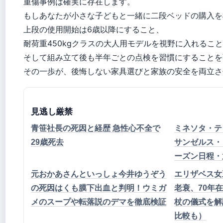
重傷事例は確実に存在します。
もしあなたが小さな子どもと一緒に二段ベッドの購入を
上段の使用開始は6歳以降にすること、
耐荷重450kgクラスの大人用モデルを視野に入れるこ
そして組み立て後も半年ごとの点検を習慣にすることを
その一歩が、後悔しない家具選びと家族の安全を両立さ
見逃し厳禁
青笹社長の死因と経歴 急性心不全で
ミネソタ・テ
29歳死去
サンゼルス・レ
ーズン日程・
元おかあさんといっしょ今井ゆうぞう
エリザベス女
の死因はくも膜下出血と判明！ウミガ
老衰、70年
メのスープや転落説のデマを徹底検証
杖の儀式を解
比較も）