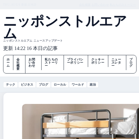
THU, AUG 6
昼版
日本語
会社概要
お問い合わせ
私たちのストーリー
ニッポンストルエア
ム
ニッポンストルエアム ニュースアップデート
更新 14:22
16 本日の記事
ホ
会
お問
私たちの
プライバシ
クッキー
ニュー
ブ
ー
社
い合
ストーリ
ーポリシー
ポリシー
スレタ
ロ
ム
概
わせ
ー
ー
グ
要
テック
ビジネス
ブログ
ローカル
ワールド
政治