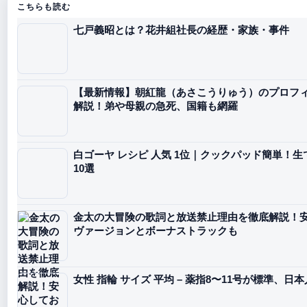
こちらも読む
七戸義昭とは？花井組社長の経歴・家族・事件
【最新情報】朝紅龍（あさこうりゅう）のプロフ
解説！弟や母親の急死、国籍も網羅
白ゴーヤ レシピ 人気 1位｜クックパッド簡単！
10選
金太の大冒険の歌詞と放送禁止理由を徹底解説！
ヴァージョンとボーナストラックも
女性 指輪 サイズ 平均 – 薬指8〜11号が標準、