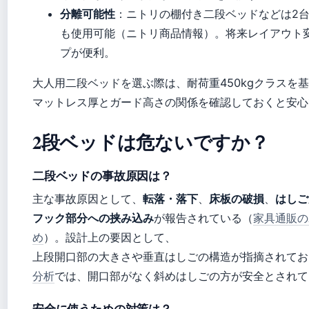
分離可能性
：ニトリの棚付き二段ベッドなどは2
も使用可能（ニトリ商品情報）。将来レイアウト
プが便利。
大人用二段ベッドを選ぶ際は、耐荷重450kgクラスを
マットレス厚とガード高さの関係を確認しておくと安心
2段ベッドは危ないですか？
二段ベッドの事故原因は？
主な事故原因として、
転落・落下
、
床板の破損
、
はしご
フック部分への挟み込み
が報告されている（
家具通販の
め
）。設計上の要因として、
上段開口部の大きさや垂直はしごの構造が指摘されてお
分析
では、開口部がなく斜めはしごの方が安全とされて
安全に使うための対策は？