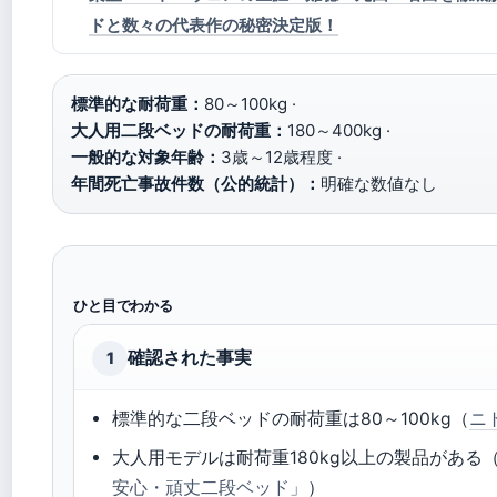
ドと数々の代表作の秘密決定版！
標準的な耐荷重：
80～100kg ·
大人用二段ベッドの耐荷重：
180～400kg ·
一般的な対象年齢：
3歳～12歳程度 ·
年間死亡事故件数（公的統計）：
明確な数値なし
ひと目でわかる
確認された事実
1
標準的な二段ベッドの耐荷重は80～100kg（
ニ
大人用モデルは耐荷重180kg以上の製品がある
安心・頑丈二段ベッド」
）