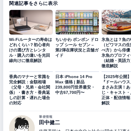
関連記事をさらに表示
Wi-Fiルーターの寿命は
ちいかわ ボンボン ドロ
氷魚とは？魚の
どれくらい？初心者向
ップ シール セブン –
（ビワマスの生
けの選び方とレンタ
第2弾在庫状況と店舗ガ
べ方）から俳優
ル・購入の違いを光回
イド
氷魚のプロフィ
線向けに徹底解説
（結婚・英語力
徹底解説
香典のマナーと常識を
日本 iPhone 14 Pro
【2025年公開
完全解説：金額相場
Max 価格 | 新品
『ドールハウス
（父母・兄弟・会社関
239,800円世界最安・
まさみ主演！あ
係）・書き方・香典返
中古67,700円〜
じ・キャスト・
しの計算・遅れた場合
正体・配信情報
の対応
解説
筆者情報
田中健二