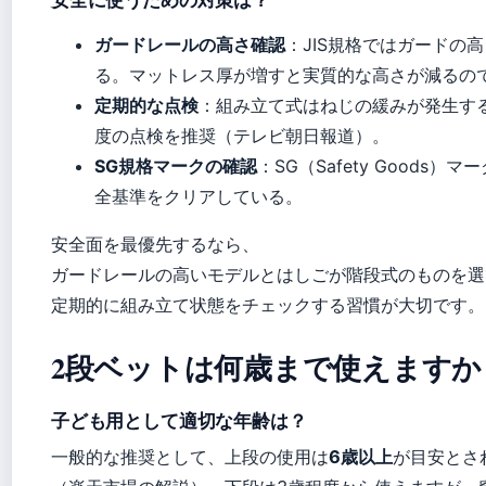
ガードレールの高さ確認
：JIS規格ではガードの高
る。マットレス厚が増すと実質的な高さが減るの
定期的な点検
：組み立て式はねじの緩みが発生す
度の点検を推奨（テレビ朝日報道）。
SG規格マークの確認
：SG（Safety Goods
全基準をクリアしている。
安全面を最優先するなら、
ガードレールの高いモデルとはしごが階段式のものを選
定期的に組み立て状態をチェックする習慣が大切です。
2段ベットは何歳まで使えますか
子ども用として適切な年齢は？
一般的な推奨として、上段の使用は
6歳以上
が目安とさ