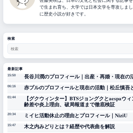
佐藤美咲は、日本の文化と社会に関する記事を
で生まれ育ち、大学では日本文学を専攻しまし
に歴史小説が好きです。
検索
最新記事
長谷川潤のプロフィール｜出産・再婚・現在の
15:50
赤プルのプロフィールと現在の活動｜松丘慎吾
06:16
【グクウィンター】BTSジョングクとaespa
01:44
齢差や炎上理由、破局報道まで徹底検証
ミイヒ活動休止の理由とプロフィール｜NiziU
20:34
木之内みどりとは？経歴や代表曲を解説
15:47