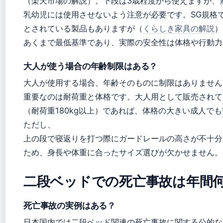
（楽天市場の解説）。下段は3歳程度から使えますが、
乳幼児には使用させないよう注意が必要です。SG規格
とされている製品もありますが（
くらしき家具の解説
）
あくまで最低基準であり、実際の安全性は体格や行動力
大人が使う場合の年齢制限はある？
大人が使用する場合、年齢そのものに制限はありません
重要なのは耐荷重と体格です。大人用として販売されて
（耐荷重180kg以上）であれば、体格の大きい成人で
ただし、
上の段で寝返りを打つ際にガードレールの高さが不十分
ため、身長や体重に合ったサイズ選びが欠かせません。
二段ベッドでの死亡事故は年間
死亡事故の実例はある？
日本国内では二段ベッド関連の死亡事故に関する公的な