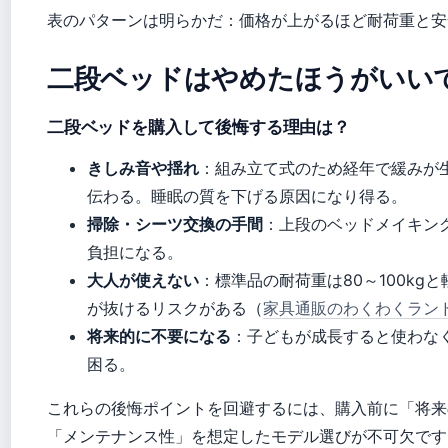
表のパターンは明らかだ：価格が上がるほど耐荷重と安
二段ベッドはやめたほうがいい
二段ベッドを購入して後悔する理由は？
きしみ音や揺れ
：組み立て式のため経年で緩みが
伝わる。睡眠の質を下げる原因になり得る。
掃除・シーツ交換の手間
：上段のベッドメイキン
負担になる。
大人が使えない
：標準品の耐荷重は80～100kg
が抜けるリスクがある（
家具通販のわくわくラン
将来的に不要になる
：子どもが成長すると使わな
困る。
これらの後悔ポイントを回避するには、購入前に「将来
「メンテナンス性」を想定したモデル選びが不可欠です