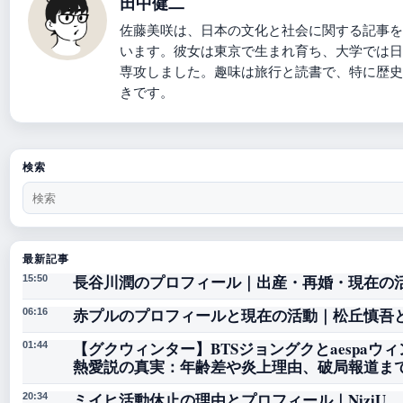
田中健二
佐藤美咲は、日本の文化と社会に関する記事を
います。彼女は東京で生まれ育ち、大学では日
専攻しました。趣味は旅行と読書で、特に歴史
きです。
検索
最新記事
長谷川潤のプロフィール｜出産・再婚・現在の
15:50
赤プルのプロフィールと現在の活動｜松丘慎吾
06:16
【グクウィンター】BTSジョングクとaespaウ
01:44
熱愛説の真実：年齢差や炎上理由、破局報道ま
ミイヒ活動休止の理由とプロフィール｜NiziU
20:34