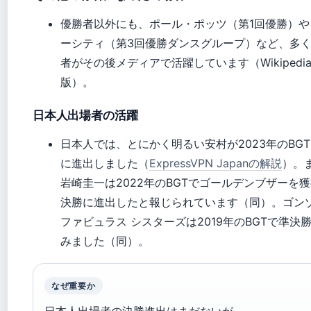
優勝者以外にも、ポール・ポッツ（第1回優勝）や
ーシティ（第3回優勝ダンスグループ）など、多
者がその後メディアで活躍しています（Wikipedi
版）。
日本人出場者の活躍
日本人では、とにかく明るい安村が2023年のBG
に進出しました（
ExpressVPN Japanの解説
）。
岩崎圭一は2022年のBGTでゴールデンブザーを
決勝に進出したと報じられています（同）。ゴン
ファビュラス シスターズは2019年のBGTで準決
みました（同）。
なぜ重要か