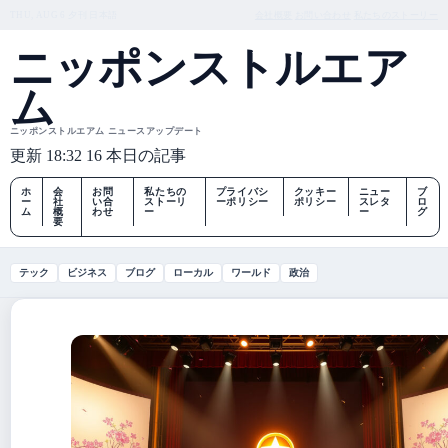
THU, AUG 6
夕刊
日本語
会社概要
お問い合わせ
私たちのストーリー
ニッポンストルエア
ム
ニッポンストルエアム ニュースアップデート
更新 18:32
16 本日の記事
ホ
会
お問
私たちの
プライバシ
クッキー
ニュー
ブ
ー
社
い合
ストーリ
ーポリシー
ポリシー
スレタ
ロ
ム
概
わせ
ー
ー
グ
要
テック
ビジネス
ブログ
ローカル
ワールド
政治