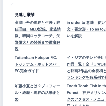
見逃し厳禁
高津臣吾の現在と生涯：辞
in order to 意味 – 
任理由、MLB記録、家族情
文・否定形・so as t
報、韓国ロッテコーチ、矢
いを解説
野燿大との関係まで徹底解
説
Tottenham Hotspur F.C. –
イ・ジアのテレビ番組
トッテナム・ホットスパー
作品一覧！全ドラマ14
FC完全ガイド
と映画3作品の全役柄
ランキングを時系列で
加藤小夏とは？プロフィー
Tooth Tooth Fish in t
ル・経歴・現在の活動まと
Forest – 神戸メリケ
め
クのアクセス・メニュ
口コミまとめ