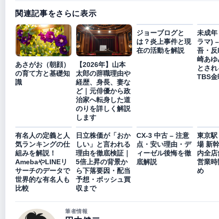
関連記事をさらに表示
ジョーブログと
未成年
は？炎上事件と現
ラマ) 
在の活動を解説
吾・反
崎あゆ
あさがお（朝顔）
【2026年】山本
とされ
の育て方と基礎知
太郎の辞職理由や
TBS
識
経歴、身長、妻な
ど｜元俳優から政
治家へ転身した道
のりを詳しく解説
します
有名人の定義と人
日立株価が「おか
CX-3 中古 – 注意
東京駅
気ランキングの仕
しい」と言われる
点・安い理由・デ
場 新幹
組みを解説！
理由を徹底検証｜
ィーゼル後悔を徹
内全店
AmebaやLINEリ
5倍上昇の背景か
底解説
営業時
サーチのデータで
ら下落要因・配当
め
世界的な有名人も
予想・ボッシュ買
比較
収まで
筆者情報