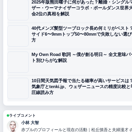
2025年版熊田曜子に何があった？離婚・シングル
ザー・ウーマナイザーコラボ・ポールダンス世界
会2位の真相を解説
40代メンズ髪型ツーブロック長め何ミリがベスト
サイド6〜9mmトップ50〜80mmで失敗しない選び
方
My Own Road 歌詞 ～僕が創る明日～ 全文意味パ
ト別ひらがな解説
10日間天気図予報で当たる確率が高いサービスは
気象庁とtenki.jp、ウェザーニュースの精度比較と
圧線読み方
ライブコメント
小林 大智
赤プルのプロフィールと現在の活動｜松丘慎吾と夫婦漫才 