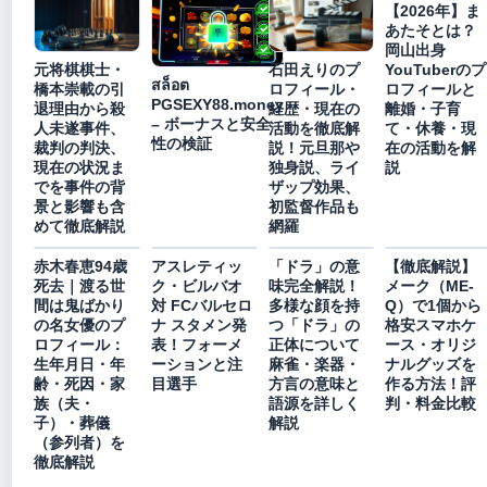
【2026年】ま
あたそとは？
岡山出身
YouTuberのプ
元将棋棋士・
石田えりのプ
สล็อต
ロフィールと
橋本崇載の引
ロフィール・
PGSEXY88.money
離婚・子育
退理由から殺
経歴・現在の
– ボーナスと安全
て・休養・現
人未遂事件、
活動を徹底解
性の検証
在の活動を解
裁判の判決、
説！元旦那や
説
現在の状況ま
独身説、ライ
でを事件の背
ザップ効果、
景と影響も含
初監督作品も
めて徹底解説
網羅
赤木春恵94歳
アスレティッ
「ドラ」の意
【徹底解説】
死去｜渡る世
ク・ビルバオ
味完全解説！
メーク（ME-
間は鬼ばかり
対 FCバルセロ
多様な顔を持
Q）で1個から
の名女優のプ
ナ スタメン発
つ「ドラ」の
格安スマホケ
ロフィール：
表！フォーメ
正体について
ース・オリジ
生年月日・年
ーションと注
麻雀・楽器・
ナルグッズを
齢・死因・家
目選手
方言の意味と
作る方法！評
族（夫・
語源を詳しく
判・料金比較
子）・葬儀
解説
（参列者）を
徹底解説