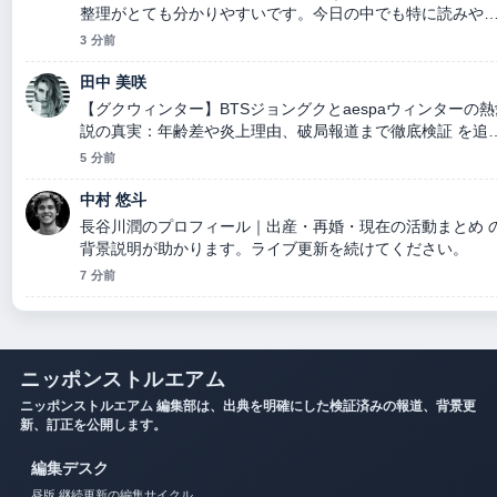
整理がとても分かりやすいです。今日の中でも特に読みや
いです。
3 分前
田中 美咲
【グクウィンター】BTSジョングクとaespaウィンターの熱
説の真実：年齢差や炎上理由、破局報道まで徹底検証 を追
ていますが、この解説は落ち着いていて信頼できます。
5 分前
中村 悠斗
長谷川潤のプロフィール｜出産・再婚・現在の活動まとめ 
背景説明が助かります。ライブ更新を続けてください。
7 分前
ニッポンストルエアム
ニッポンストルエアム 編集部は、出典を明確にした検証済みの報道、背景更
新、訂正を公開します。
編集デスク
昼版 継続更新の編集サイクル