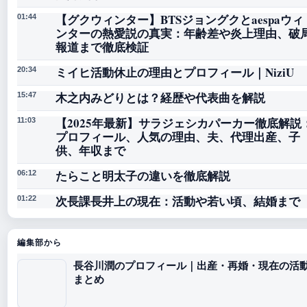
【グクウィンター】BTSジョングクとaespaウィ
01:44
ンターの熱愛説の真実：年齢差や炎上理由、破
報道まで徹底検証
ミイヒ活動休止の理由とプロフィール｜NiziU
20:34
木之内みどりとは？経歴や代表曲を解説
15:47
【2025年最新】サラジェシカパーカー徹底解説
11:03
プロフィール、人気の理由、夫、代理出産、子
供、年収まで
たらこと明太子の違いを徹底解説
06:12
次長課長井上の現在：活動や若い頃、結婚まで
01:22
編集部から
長谷川潤のプロフィール｜出産・再婚・現在の活
まとめ