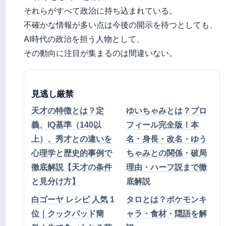
それらがすべて政治に持ち込まれている。
不確かな情報が多い点は今後の開示を待つとしても、
AI時代の政治を担う人物として、
その動向に注目が集まるのは間違いない。
見逃し厳禁
天才の特徴とは？定
ゆいちゃみとは？プロ
義、IQ基準（140以
フィール完全版！本
上）、秀才との違いを
名・身長・改名・ゆう
心理学と歴史的事例で
ちゃみとの関係・破局
徹底解説【天才の条件
理由・ハーフ説まで徹
と見分け方】
底解説
白ゴーヤ レシピ 人気 1
タロとは？ポケモンキ
位｜クックパッド簡
ャラ・食材・隠語を解