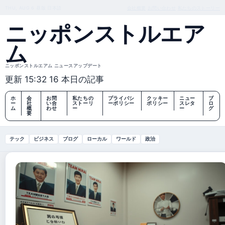
THU, AUG 6
昼版
日本語
会社概要
お問い合わせ
私たちのストーリー
ニッポンストルエア
ム
ニッポンストルエアム ニュースアップデート
更新 15:32
16 本日の記事
ホ
会
お問
私たちの
プライバシ
クッキー
ニュー
ブ
ー
社
い合
ストーリ
ーポリシー
ポリシー
スレタ
ロ
ム
概
わせ
ー
ー
グ
要
テック
ビジネス
ブログ
ローカル
ワールド
政治