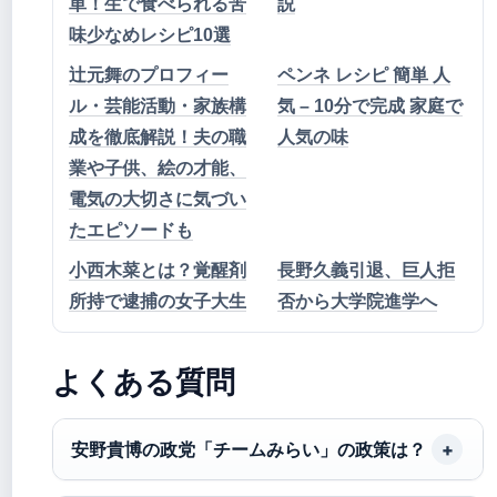
単！生で食べられる苦
説
味少なめレシピ10選
辻元舞のプロフィー
ペンネ レシピ 簡単 人
ル・芸能活動・家族構
気 – 10分で完成 家庭で
成を徹底解説！夫の職
人気の味
業や子供、絵の才能、
電気の大切さに気づい
たエピソードも
小西木菜とは？覚醒剤
長野久義引退、巨人拒
所持で逮捕の女子大生
否から大学院進学へ
よくある質問
安野貴博の政党「チームみらい」の政策は？