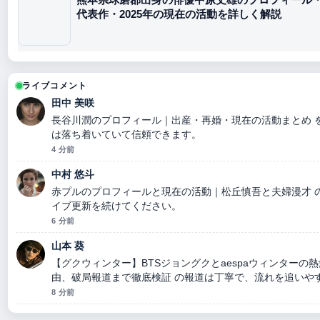
代表作・2025年の現在の活動を詳しく解説
ライブコメント
田中 美咲
長谷川潤のプロフィール｜出産・再婚・現在の活動まとめ 
は落ち着いていて信頼できます。
4 分前
中村 悠斗
赤プルのプロフィールと現在の活動｜松丘慎吾と夫婦漫才 
イブ更新を続けてください。
6 分前
山本 葵
【グクウィンター】BTSジョングクとaespaウィンターの
由、破局報道まで徹底検証 の報道は丁寧で、流れを追いや
8 分前