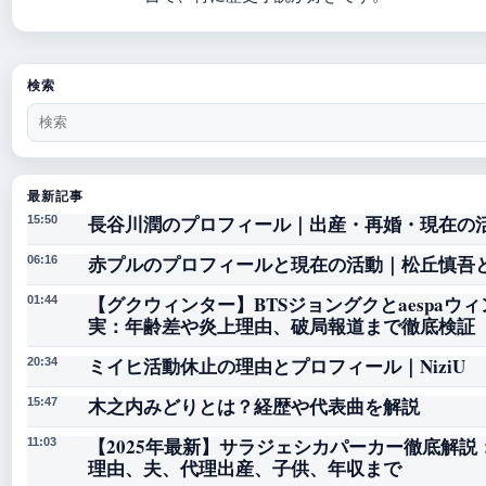
検索
最新記事
長谷川潤のプロフィール｜出産・再婚・現在の
15:50
赤プルのプロフィールと現在の活動｜松丘慎吾
06:16
【グクウィンター】BTSジョングクとaespaウ
01:44
実：年齢差や炎上理由、破局報道まで徹底検証
ミイヒ活動休止の理由とプロフィール｜NiziU
20:34
木之内みどりとは？経歴や代表曲を解説
15:47
【2025年最新】サラジェシカパーカー徹底解
11:03
理由、夫、代理出産、子供、年収まで