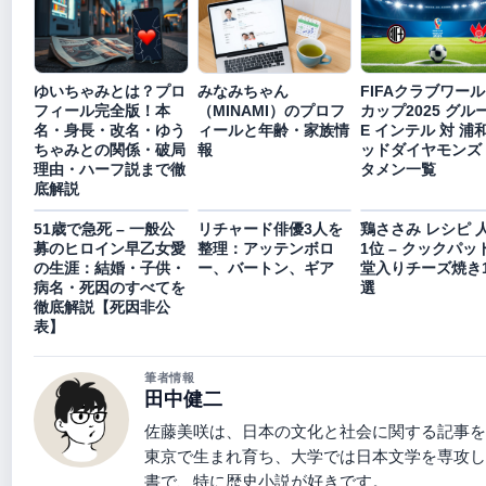
ゆいちゃみとは？プロ
みなみちゃん
FIFAクラブワー
フィール完全版！本
（MINAMI）のプロフ
カップ2025 グル
名・身長・改名・ゆう
ィールと年齢・家族情
E インテル 対 浦
ちゃみとの関係・破局
報
ッドダイヤモンズ
理由・ハーフ説まで徹
タメン一覧
底解説
51歳で急死 – 一般公
リチャード俳優3人を
鶏ささみ レシピ 
募のヒロイン早乙女愛
整理：アッテンボロ
1位 – クックパッ
の生涯：結婚・子供・
ー、バートン、ギア
堂入りチーズ焼き1
病名・死因のすべてを
選
徹底解説【死因非公
表】
筆者情報
田中健二
佐藤美咲は、日本の文化と社会に関する記事を
東京で生まれ育ち、大学では日本文学を専攻し
書で、特に歴史小説が好きです。