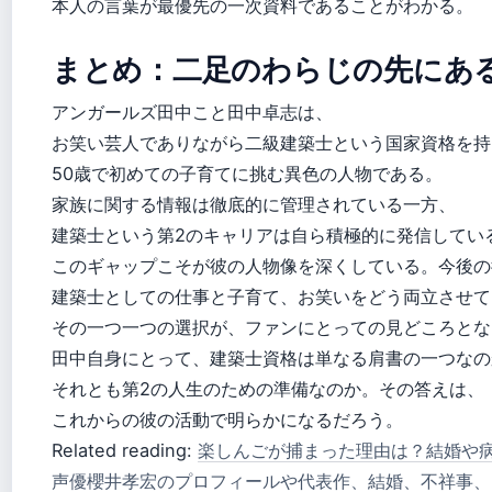
本人の言葉が最優先の一次資料であることがわかる。
まとめ：二足のわらじの先にあ
アンガールズ田中こと田中卓志は、
お笑い芸人でありながら二級建築士という国家資格を持
50歳で初めての子育てに挑む異色の人物である。
家族に関する情報は徹底的に管理されている一方、
建築士という第2のキャリアは自ら積極的に発信してい
このギャップこそが彼の人物像を深くしている。今後の
建築士としての仕事と子育て、お笑いをどう両立させて
その一つ一つの選択が、ファンにとっての見どころとな
田中自身にとって、建築士資格は単なる肩書の一つなの
それとも第2の人生のための準備なのか。その答えは、
これからの彼の活動で明らかになるだろう。
Related reading:
楽しんごが捕まった理由は？結婚や
声優櫻井孝宏のプロフィールや代表作、結婚、不祥事、