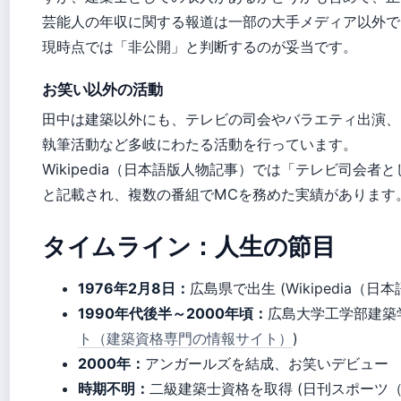
芸能人の年収に関する報道は一部の大手メディア以外で
現時点では「非公開」と判断するのが妥当です。
お笑い以外の活動
田中は建築以外にも、テレビの司会やバラエティ出演、
執筆活動など多岐にわたる活動を行っています。
Wikipedia（日本語版人物記事）では「テレビ司会者
と記載され、複数の番組でMCを務めた実績があります
タイムライン：人生の節目
1976年2月8日：
広島県で出生 (Wikipedia（日
1990年代後半～2000年頃：
広島大学工学部建築学
ト（建築資格専門の情報サイト）
)
2000年：
アンガールズを結成、お笑いデビュー
時期不明：
二級建築士資格を取得 (日刊スポーツ