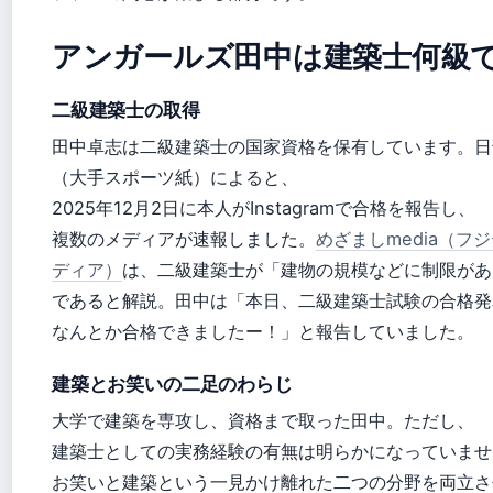
アンガールズ田中は建築士何級
二級建築士の取得
田中卓志は二級建築士の国家資格を保有しています。日
（大手スポーツ紙）によると、
2025年12月2日に本人がInstagramで合格を報告し、
複数のメディアが速報しました。
めざましmedia（フ
ディア）
は、二級建築士が「建物の規模などに制限があ
であると解説。田中は「本日、二級建築士試験の合格発
なんとか合格できましたー！」と報告していました。
建築とお笑いの二足のわらじ
大学で建築を専攻し、資格まで取った田中。ただし、
建築士としての実務経験の有無は明らかになっていませ
お笑いと建築という一見かけ離れた二つの分野を両立さ