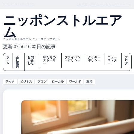
SUN, AUG 9
朝刊
日本語
会社概要
お問い合わせ
私たちのストーリー
ニッポンストルエア
ム
ニッポンストルエアム ニュースアップデート
更新 07:56
16 本日の記事
ホ
会
お問
私たちの
プライバシ
クッキー
ニュー
ブ
ー
社
い合
ストーリ
ーポリシー
ポリシー
スレタ
ロ
ム
概
わせ
ー
ー
グ
要
テック
ビジネス
ブログ
ローカル
ワールド
政治