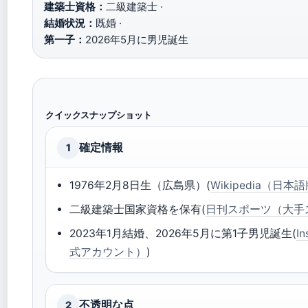
建築士資格：
二級建築士 ·
結婚状況：
既婚 ·
第一子：
2026年5月に男児誕生
クイックスナップショット
確定情報
1
1976年2月8日生（広島県）(
Wikipedia（日
二級建築士国家資格を保有(
日刊スポーツ（大手
2023年1月結婚、2026年5月に第1子男児誕生(
I
式アカウント）
)
不透明な点
2