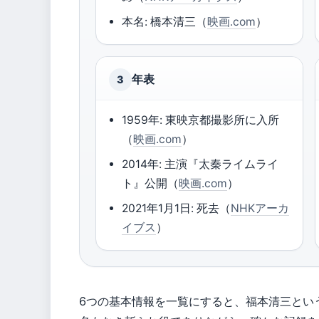
本名: 橋本清三（
映画.com
）
年表
3
1959年: 東映京都撮影所に入所
（
映画.com
）
2014年: 主演『太秦ライムライ
ト』公開（
映画.com
）
2021年1月1日: 死去（
NHKアーカ
イブス
）
6つの基本情報を一覧にすると、福本清三とい