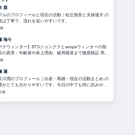
メント
本 葵
プルのプロフィールと現在の活動｜松丘慎吾と夫婦漫才 の
道は丁寧で、流れを追いやすいです。
分前
藤 海斗
グクウィンター】BTSジョングクとaespaウィンターの熱
説の真実：年齢差や炎上理由、破局報道まで徹底検証 周辺
検証がしっかりしていて安心感があります。
分前
橋 蓮
谷川潤のプロフィール｜出産・再婚・現在の活動まとめ の
理がとても分かりやすいです。今日の中でも特に読みやす
です。
 分前