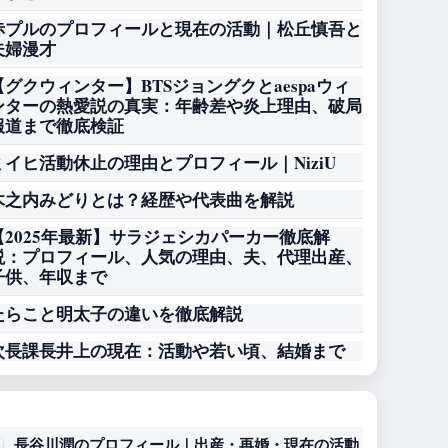
赤プルのプロフィールと現在の活動｜松丘慎吾と
夫婦漫才
【グクウィンター】BTSジョングクとaespaウィ
ンターの熱愛説の真実：年齢差や炎上理由、破局
報道まで徹底検証
ミイヒ活動休止の理由とプロフィール｜NiziU
木之内みどりとは？経歴や代表曲を解説
【2025年最新】サラジェシカパーカー徹底解
説：プロフィール、人気の理由、夫、代理出産、
子供、年収まで
たらこと明太子の違いを徹底解説
次長課長井上の現在：活動や若い頃、結婚まで
長谷川潤のプロフィール｜出産・再婚・現在の活動