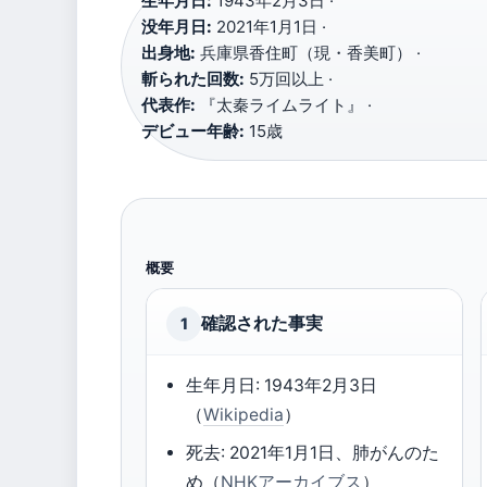
生年月日:
1943年2月3日 ·
没年月日:
2021年1月1日 ·
出身地:
兵庫県香住町（現・香美町） ·
斬られた回数:
5万回以上 ·
代表作:
『太秦ライムライト』 ·
デビュー年齢:
15歳
概要
確認された事実
1
生年月日: 1943年2月3日
（
Wikipedia
）
死去: 2021年1月1日、肺がんのた
め（
NHKアーカイブス
）