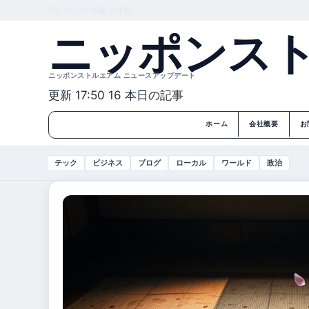
FRI, AUG 7
昼版
日本語
ニッポンス
ニッポンストルエアム ニュースアップデート
更新 17:50
16 本日の記事
ホーム
会社概要
お
テック
ビジネス
ブログ
ローカル
ワールド
政治