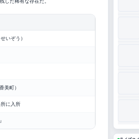
残した稀有な存在だ。
 せいぞう）
香美町）
影所に入所
』