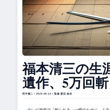
福本清三の生
遺作、5万回
田中健二 • 2026-06-14 • 監修 渡辺 結衣
テレビ画面で「斬られる」一瞬のために、人生