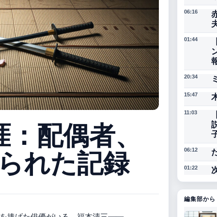
06:16
01:44
20:34
15:47
11:03
涯：配偶者、
斬られた記録
06:12
01:22
編集部から
を捧げた俳優がいる。福本清三——