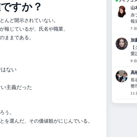
ライブコ
誰ですか？
山
赤
とんど開示されていない。
報
が報じているが、氏名や職業、
7 
のままである。
加
【
愛
の
9 
ではない
高
長
整
ない主義だった
い
11
ろう。
とを選んだ、その価値観がにじんでいる。