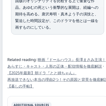
国版のオリジナリティを比較する上で重要な作
品。あゆむの死という衝撃的な展開は、続編への
期待を高める。唐沢寿明・真木よう子の演技と、
緊迫した時間設定が、このドラマを他とは一線を
画すものにしている。
Related reading:
映画『ドールハウス』長澤まさみ主演！
あらすじ・キャスト・人形の正体・配信情報を徹底解説
·
【2025年最新】朝ドラ『とと姉ちゃん』
再放送できない本当の理由2つ！その原因と背景を徹底解
【暮しの手帖】
ADDITIONAL SOURCES