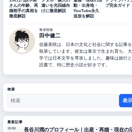
150万円説や奥
ンタル・購入の
逮捕・現在の活
ドライブバッ
さんの年齢、再
違いを光回線向
動・出身地・
プ完全ガイド
婚相手の真相を
けに徹底解説
YouTube永久
徹底解説
追放を解説
筆者情報
田中健二
佐藤美咲は、日本の文化と社会に関する記事を
執筆しています。彼女は東京で生まれ育ち、大
学では日本文学を専攻しました。趣味は旅行と
読書で、特に歴史小説が好きです。
検索
表
最新記事
長谷川潤のプロフィール｜出産・再婚・現在の
15:50