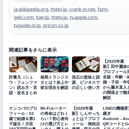
ja.wikipedia.org
,
thetv.jp
,
crank-in.net
,
fami-
geki.com
,
tver.jp
,
thetv.jp
,
tv.apple.com
,
tvguide.or.jp
,
oricon.co.jp
関連記事をさらに表示
【2025年最
新】田中麗奈
プロフィール
全版：年齢・
許豊凡（シュ
相馬トランジス
流石の意味と語
婚・子供・年
ウ・フェンファ
タとは？炎上や
源、ビジネスで
から藤木直人
ン）読み方・言
彼女現在を解説
の正しい使い方
の関係まで徹
語・改名まとめ
解説
ケンコバのプロ
Wi-Fiルーター
【2026年最
LINEの機種
フィール：53
の寿命はどれく
新】しんやっち
継ぎ
歳で結婚＆第1
らい？初心者向
ょとは？プロフ
Android→An
子誕生！月収
けの選び方とレ
ィール・焼肉店
QRコードとGo