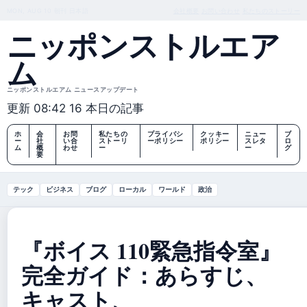
MON, AUG 10
朝刊
日本語
会社概要
お問い合わせ
私たちのストーリー
ニッポンストルエア
ム
ニッポンストルエアム ニュースアップデート
更新 08:42
16 本日の記事
ホ
会
お問
私たちの
プライバシ
クッキー
ニュー
ブ
ー
社
い合
ストーリ
ーポリシー
ポリシー
スレタ
ロ
ム
概
わせ
ー
ー
グ
要
テック
ビジネス
ブログ
ローカル
ワールド
政治
『ボイス 110緊急指令室』
完全ガイド：あらすじ、
キャスト、