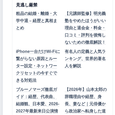
見逃し厳禁
粗品の結婚・離婚・大
【元講師監修】明光義
学中退 – 経歴と真相ま
塾をやめたほうがいい
とめ
理由と退会金・料金・
口コミ・評判を後悔し
ないための徹底解説！
iPhone一台だけWi-Fiに
有名人の定義と人気ラ
繋がらない原因とルー
ンキング、世界的著名
ター設定・ネットワー
人を解説
クリセットの今すぐで
きる対処法
ブルーノマーズ徹底ガ
【2026年】山本太郎の
イド：経歴、代表曲、
辞職理由や経歴、身
結婚観、日本愛、2026-
長、妻など｜元俳優か
2027年最新来日公演情
ら政治家へ転身した道