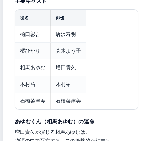
主要キャスト
役名
俳優
樋口彰吾
唐沢寿明
橘ひかり
真木よう子
相馬あゆむ
増田貴久
木村祐一
木村祐一
石橋菜津美
石橋菜津美
あゆむくん（相馬あゆむ）の運命
増田貴久が演じる相馬あゆむは、
物語の中で死亡する。この衝撃的な結末は、