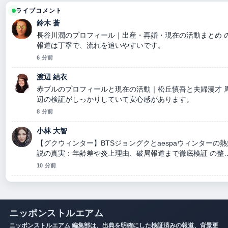
ライブコメント
鈴木 蒼
長谷川潤のプロフィール｜出産・再婚・現在の活動まとめ 
報道は丁寧で、流れを追いやすいです。
6 分前
渡辺 結衣
赤プルのプロフィールと現在の活動｜松丘慎吾と夫婦漫才 
辺の検証がしっかりしていて安心感があります。
8 分前
小林 大智
【グクウィンター】BTSジョングクとaespaウィンターの熱
説の真実：年齢差や炎上理由、破局報道まで徹底検証 の整
がとても分かりやすいです。今日の中でも特に読みやすい
10 分前
す。
ニッポンストルエアム
ニッポンストルエアム 編集部は、出典を明確にした検証済みの報道、背景更