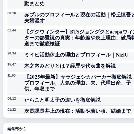
動まとめ
赤プルのプロフィールと現在の活動｜松丘慎吾
06:16
夫婦漫才
【グクウィンター】BTSジョングクとaespaウィ
01:44
ターの熱愛説の真実：年齢差や炎上理由、破局
道まで徹底検証
ミイヒ活動休止の理由とプロフィール｜NiziU
20:34
木之内みどりとは？経歴や代表曲を解説
15:47
【2025年最新】サラジェシカパーカー徹底解説
11:03
プロフィール、人気の理由、夫、代理出産、子
供、年収まで
たらこと明太子の違いを徹底解説
06:12
次長課長井上の現在：活動や若い頃、結婚まで
01:22
編集部から