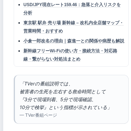
USD/JPY現在レート159.46：急落と介入リスクを
分析
東京駅 駅弁 売り場 新幹線 – 改札内全店舗マップ・
営業時間・おすすめ
小倉一郎改名の理由｜森進一との関係や病歴も解説
新幹線フリーWi-Fiの使い方・接続方法・対応路
線・繋がらない対処法まとめ
「TVerの番組説明では、
被害者の生死を左右する救命時間として
『3分で現場到着、5分で現場確認、
10分で検挙』という指標が示されている」
— TVer番組ページ