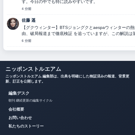
す。今日の中でも特に読みやすいです。
4 分前
佐藤 遥
【グクウィンター】BTSジョングクとaespaウィンターの
由、破局報道まで徹底検証 を追っていますが、この解説は
6 分前
ニッポンストルエアム
ニッポンストルエアム 編集部は、出典を明確にした検証済みの報道、背景更
新、訂正を公開します。
編集デスク
朝刊 継続更新の編集サイクル
会社概要
お問い合わせ
私たちのストーリー