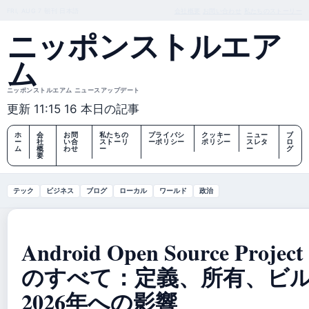
FRI, AUG 7
朝刊
日本語
会社概要
お問い合わせ
私たちのストーリー
ニッポンストルエア
ム
ニッポンストルエアム ニュースアップデート
更新 11:15
16 本日の記事
ホ
会
お問
私たちの
プライバシ
クッキー
ニュー
ブ
ー
社
い合
ストーリ
ーポリシー
ポリシー
スレタ
ロ
ム
概
わせ
ー
ー
グ
要
テック
ビジネス
ブログ
ローカル
ワールド
政治
Android Open Source Proj
のすべて：定義、所有、ビ
2026年への影響