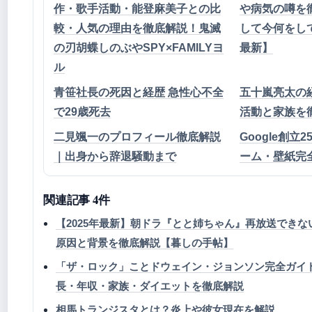
作・歌手活動・能登麻美子との比
や病気の噂を
較・人気の理由を徹底解説！鬼滅
して今何をして
の刃胡蝶しのぶやSPY×FAMILYヨ
最新】
ル
青笹社長の死因と経歴 急性心不全
五十嵐亮太の
で29歳死去
活動と家族を
二見颯一のプロフィール徹底解説
Google創立2
｜出身から辞退騒動まで
ーム・壁紙完
関連記事 4件
【2025年最新】朝ドラ『とと姉ちゃん』再放送できな
原因と背景を徹底解説【暮しの手帖】
「ザ・ロック」ことドウェイン・ジョンソン完全ガイ
長・年収・家族・ダイエットを徹底解説
相馬トランジスタとは？炎上や彼女現在を解説