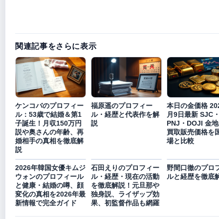
関連記事をさらに表示
ケンコバのプロフィー
福原遥のプロフィー
本日の金価格 20
ル：53歳で結婚＆第1
ル・経歴と代表作を解
月9日最新 SJC
子誕生！月収150万円
説
PNJ・DOJI 金
説や奥さんの年齢、再
買取販売価格を
婚相手の真相を徹底解
場と比較
説
2026年韓国女優キムジ
石田えりのプロフィー
野間口徹のプロ
ウォンのプロフィール
ル・経歴・現在の活動
ルと経歴を徹底
と健康・結婚の噂、顔
を徹底解説！元旦那や
変化の真相を2026年最
独身説、ライザップ効
新情報で完全ガイド
果、初監督作品も網羅